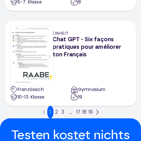
5-7
. Klasse
8
EINHEIT
Chat GPT - Six façons
pratiques pour améliorer
ton Français
Französisch
Gymnasium
10-13
. Klasse
19
1
2
3
17
18
19
...
Testen kostet nichts