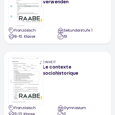
verwenden
Französisch
Sekundarstufe 1
8-10
. Klasse
19
EINHEIT
Le contexte
sociohistorique
Französisch
Gymnasium
11-13
. Klasse
3