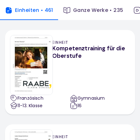
Einheiten
•
461
Ganze Werke
•
235
EINHEIT
Kompetenztraining für die
Oberstufe
Französisch
Gymnasium
11-13
. Klasse
16
EINHEIT