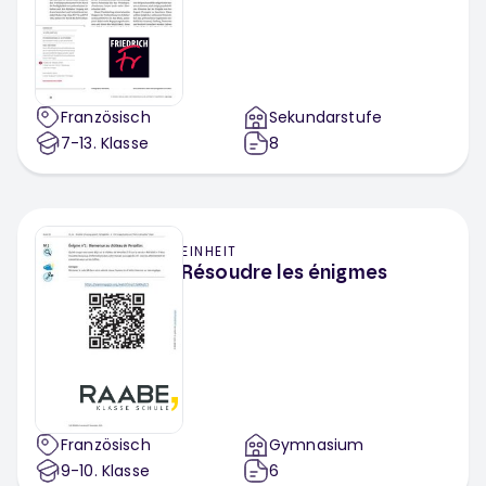
Französisch
Sekundarstufe
7-13
. Klasse
8
EINHEIT
Résoudre les énigmes
Französisch
Gymnasium
9-10
. Klasse
6