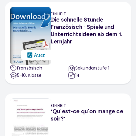
Comics / BDs
Apps
Romane
Kino
EINHEIT
Die schnelle Stunde
Dialog
Résumé
Interviews führen
Französisch - Spiele und
Textverstehen/ Texterschließung
Unterrichtsideen ab dem 1.
Lernjahr
Präsentieren
Analyse
Beschreiben
Kreativaufgabe
Übersetzungen
Révisions/ Wiederholung
Beurteilen
Französisch
Sekundarstufe 1
5-10
Reflektieren
. Klasse
Organisieren/ Planen
14
Prüfungsaufgaben
Lernzielkontrolle
Inversionsfrage
Reflexivpronomen
EINHEIT
Sprechkompetenz
Verneinungen
"Qu`est-ce qu`on mange ce
Angleichung nach Genus
Uhrzeit
soir?"
Est-ce que-Frage
Fragesätze