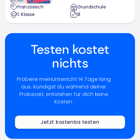
Französisch
Grundschule
1
. Klasse
8
Testen kostet
nichts
Probiere meinUnterricht 14 Tage lang
aus. Kündigst du während deiner
Probezeit, entstehen für dich keine
Kosten.
Jetzt kostenlos testen