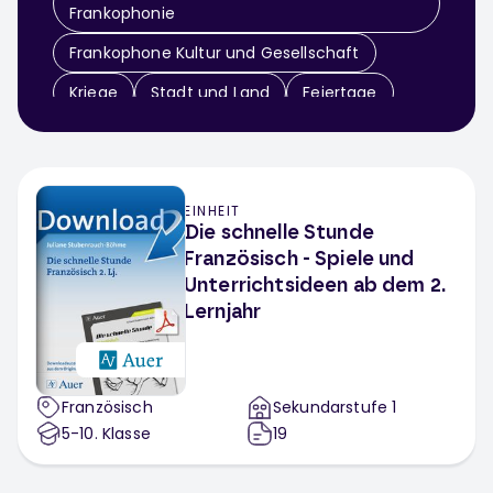
Frankophonie
Frankophone Kultur und Gesellschaft
Kriege
Stadt und Land
Feiertage
Politisches System
Schüler
Soziale Entwicklungen und Probleme
Französische Lebensweise
EINHEIT
Die schnelle Stunde
Ausbildung und Beruf
Französisch - Spiele und
Unterrichtsideen ab dem 2.
Freizeit und Interessen
Lernjahr
Berufliche Situationen
Private Situationen
Studium und Arbeit
Französisch
Sekundarstufe 1
Interkulturelle Kommunikation
5-10
. Klasse
19
Social Media
Szenisches Darstellen und Spielen