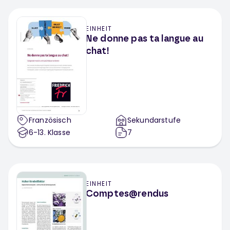
Französisch Klassenarbeit
EINHEIT
Ne donne pas ta langue au
chat!
Französisch
Sekundarstufe
6-13
. Klasse
7
EINHEIT
Comptes@rendus