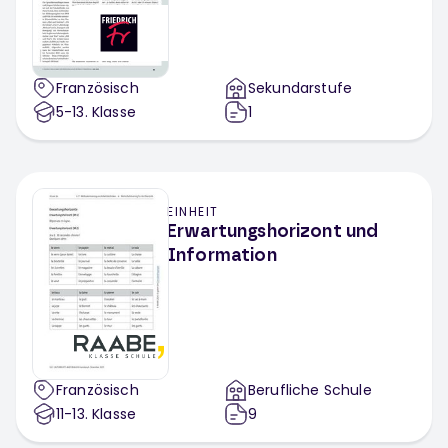
Französisch
Sekundarstufe
5-13
. Klasse
1
EINHEIT
Erwartungshorizont und
Information
Französisch
Berufliche Schule
11-13
. Klasse
9