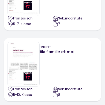
Tout-formen
Präpositionen des Ortes
Être et avoir
Interrogativpronomen
Französisch
Sekundarstufe 1
Idiomatische Wendungen
5-7
. Klasse
7
Untersuchung der Inhalt-Form-Beziehung
Begrüßung und Verabschiedung
Zahlen Französisch
EINHEIT
Ma famille et moi
Korrekte Aussprache und Intonation üben
Alltagssprache
Gesprächskonventionen und
Kommunikationssituationen
Tage
Französische Grammatik
Französisch
Sekundarstufe 1
Leseverständnis Französisch
5-10
. Klasse
8
Hörverstehen Französisch