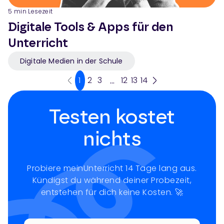
5
min Lesezeit
Digitale Tools & Apps für den
Unterricht
Digitale Medien in der Schule
1
2
3
12
13
14
...
Testen kostet
nichts
Probiere meinUnterricht 14 Tage lang aus.
Kündigst du während deiner Probezeit,
entstehen für dich keine Kosten. 🚀