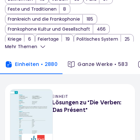
Feste und Traditionen
8
Frankreich und die Frankophonie
185
Frankophone Kultur und Gesellschaft
466
Kriege
6
Feiertage
19
Politisches System
25
Mehr Themen
Schüler
37
Soziale Entwicklungen und Probleme
1
Einheiten
•
2880
Ganze Werke
•
583
Französische Lebensweise
126
Ausbildung und Beruf
3
Freizeit und Interessen
21
EINHEIT
Berufliche Situationen
15
Private Situationen
3
Lösungen zu "Die Verben:
Studium und Arbeit
7
Das Présent"
Interkulturelle Kommunikation
75
Social Media
2
Szenisches Darstellen und Spielen
20
Comics / BDs
23
Apps
5
Romane
72