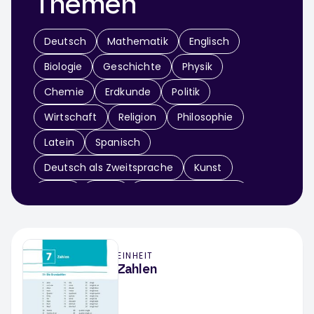
Themen
Deutsch
Mathematik
Englisch
Biologie
Geschichte
Physik
Chemie
Erdkunde
Politik
Wirtschaft
Religion
Philosophie
Latein
Spanisch
Deutsch als Zweitsprache
Kunst
Musik
Sport
Didaktik & Methodik
Arbeitslehre
Informatik
Sachunterricht
EINHEIT
Werken / Textiles Gestalten
Theater
Zahlen
Fächerübergreifend