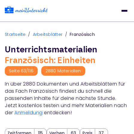
Startseite
/
Arbeitsblätter
/
Französisch
Unterrichtsmaterialien
Französisch: Einheiten
Seite
63
/
116
2880
Materialien
In über
2880
Dokumenten und Arbeitsblättern für
das Fach
Französisch
findest du schnell die
passenden Inhalte für deine nächste Stunde.
Jetzt kostenlos testen und mehr Materialien nach
der
Anmeldung
entdecken!
Zeitformen
115
Verben
63
Paris
37