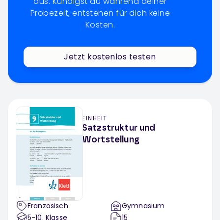
aus. Kündigst du während deiner
Probezeit, entstehen für dich keine
Kosten.
Jetzt kostenlos testen
EINHEIT
Satzstruktur und
Wortstellung
Französisch
Gymnasium
5-10
. Klasse
15