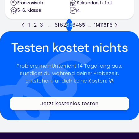
Französisch
Sekundarstufe 1
5-6
. Klasse
4
1
2
3
61
62
63
64
65
114
115
116
...
...
Testen kostet nichts
Probiere meinUnterricht 14 Tage lang aus.
Kündigst du während deiner Probezeit,
entstehen für dich keine Kosten. 🚀
Jetzt kostenlos testen