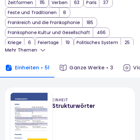
Zeitformen
115
Verben
63
Paris
37
Feste und Traditionen
8
Frankreich und die Frankophonie
185
Frankophone Kultur und Gesellschaft
466
Kriege
6
Feiertage
19
Politisches System
25
Mehr Themen
Schüler
37
Soziale Entwicklungen und Probleme
1
Einheiten
•
51
Ganze Werke
•
3
Vi
Französische Lebensweise
126
Ausbildung und Beruf
3
Freizeit und Interessen
21
EINHEIT
Berufliche Situationen
15
Private Situationen
3
Strukturwörter
Studium und Arbeit
7
Interkulturelle Kommunikation
75
Social Media
2
Szenisches Darstellen und Spielen
20