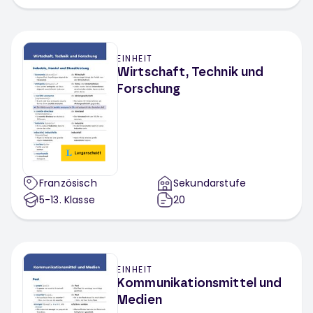
Freiwillige Selbstkontrolle Multimedia
Meister Cody
Adenauer Campus
Arolsen Archives
Brot für die Welt
EINHEIT
Wirtschaft, Technik und
PETAKids
Forschung
Französisch
Sekundarstufe
5-13
. Klasse
20
EINHEIT
Kommunikationsmittel und
Medien