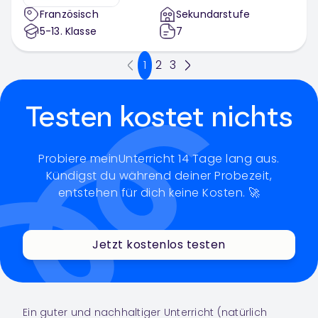
Französisch
Sekundarstufe
5-13
. Klasse
7
1
2
3
Testen kostet nichts
Probiere meinUnterricht 14 Tage lang aus.
Kündigst du während deiner Probezeit,
entstehen für dich keine Kosten. 🚀
Jetzt kostenlos testen
Ein guter und nachhaltiger Unterricht (natürlich