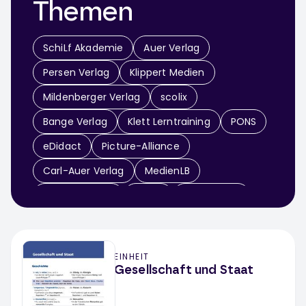
Themen
SchiLf Akademie
Auer Verlag
Persen Verlag
Klippert Medien
Mildenberger Verlag
scolix
Bange Verlag
Klett Lerntraining
PONS
eDidact
Picture-Alliance
Carl-Auer Verlag
MedienLB
dpa-infografik
RAABE
Medienblau
UTB
Friedrich Verlag
Klinkhardt
Schulfilme im Netz
Klett MEX
EINHEIT
elk Verlag
Klett Kallmeyer
Gesellschaft und Staat
Die Sprachzeitung
Psychiatrie Verlag