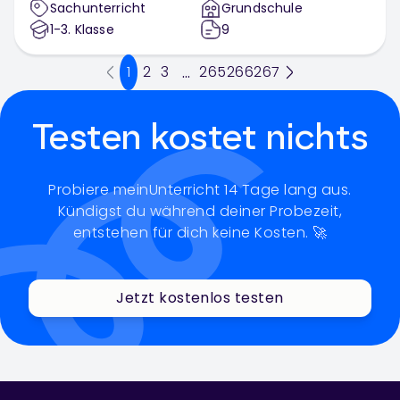
Sachunterricht
Grundschule
1-3
. Klasse
9
1
2
3
265
266
267
...
Testen kostet nichts
Probiere meinUnterricht 14 Tage lang aus.
Kündigst du während deiner Probezeit,
entstehen für dich keine Kosten. 🚀
Jetzt kostenlos testen