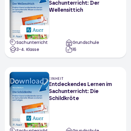
Sachunterricht: Der
Wellensittich
Sachunterricht
Grundschule
3-4
. Klasse
16
EINHEIT
Entdeckendes Lernen im
Sachunterricht: Die
Schildkröte
Sachunterricht
Grundschule