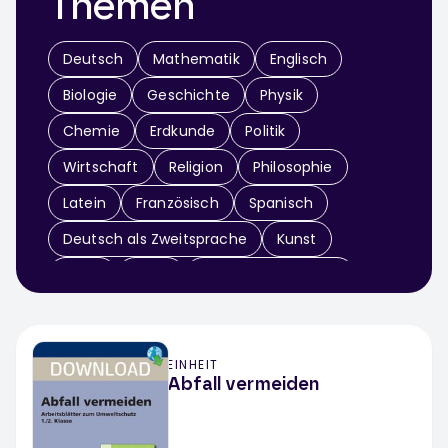
Themen
Deutsch
Mathematik
Englisch
Biologie
Geschichte
Physik
Chemie
Erdkunde
Politik
Wirtschaft
Religion
Philosophie
Latein
Französisch
Spanisch
Deutsch als Zweitsprache
Kunst
Musik
Sport
Didaktik & Methodik
Arbeitslehre
Informatik
Werken / Textiles Gestalten
Theater
EINHEIT
Fächerübergreifend
Abfall vermeiden