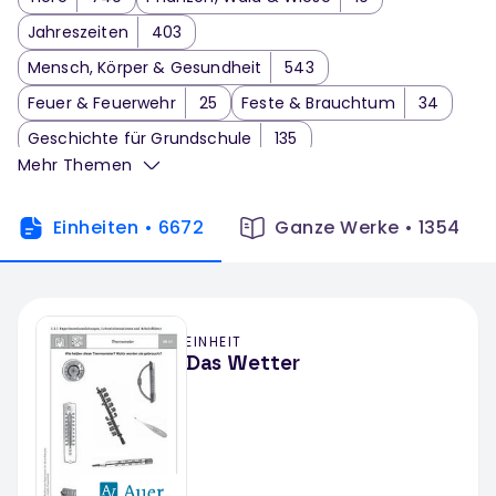
Jahreszeiten
403
Mensch, Körper & Gesundheit
543
Feuer & Feuerwehr
25
Feste & Brauchtum
34
Geschichte für Grundschule
135
Mehr Themen
Verkehrserziehung
107
Familie, Freundschaft & Gefühle
121
Berufe
114
Einheiten
•
6672
Ganze Werke
•
1354
Luft
117
Deutschland, Bundesländer & Europa
166
Umwelt & Nachhaltigkeit
141
Technik
226
EINHEIT
Das Wetter