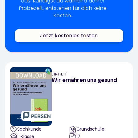
aus. Kündigst du während deiner
Probezeit, entstehen für dich keine
Kosten.
Jetzt kostenlos testen
EINHEIT
Wir ernähren uns gesund
Sachkunde
Grundschule
1
. Klasse
17