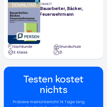
EINHEIT
Bauarbeiter, Bäcker,
Feuerwehrmann
Sachkunde
Grundschule
3
. Klasse
21
Testen kostet
nichts
Probiere meinUnterricht 14 Tage lang