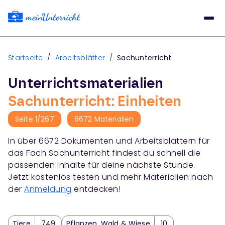
Startseite
/
Arbeitsblätter
/
Sachunterricht
Unterrichtsmaterialien
Sachunterricht: Einheiten
Seite
1
/
267
6672
Materialien
In über
6672
Dokumenten und Arbeitsblättern für
das Fach
Sachunterricht
findest du schnell die
passenden Inhalte für deine nächste Stunde.
Jetzt kostenlos testen und mehr Materialien nach
der
Anmeldung
entdecken!
Tiere
749
Pflanzen, Wald & Wiese
10