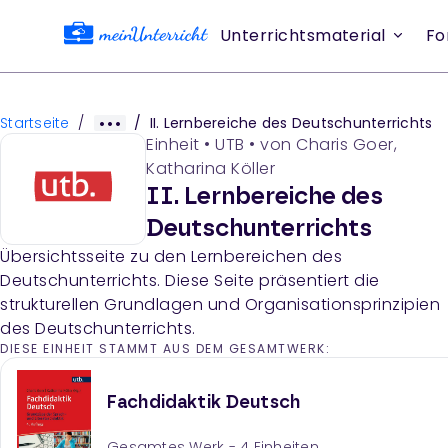
Unterrichtsmaterial
Fo
Startseite
/
/
II. Lernbereiche des Deutschunterrichts
Einheit
•
UTB
• von
Charis Goer,
Katharina Köller
II. Lernbereiche des
Deutschunterrichts
Übersichtsseite zu den Lernbereichen des
Deutschunterrichts. Diese Seite präsentiert die
strukturellen Grundlagen und Organisationsprinzipien
des Deutschunterrichts.
DIESE EINHEIT STAMMT AUS DEM GESAMTWERK:
Fachdidaktik Deutsch
Gesamtes Werk -
4
Einheiten