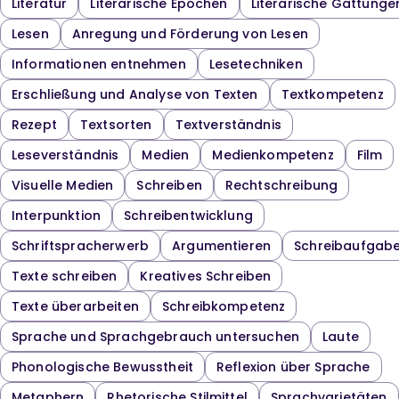
Literatur
Literarische Epochen
Literarische Gattunge
Lesen
Anregung und Förderung von Lesen
Informationen entnehmen
Lesetechniken
Erschließung und Analyse von Texten
Textkompetenz
Rezept
Textsorten
Textverständnis
Leseverständnis
Medien
Medienkompetenz
Film
Visuelle Medien
Schreiben
Rechtschreibung
Interpunktion
Schreibentwicklung
Schriftspracherwerb
Argumentieren
Schreibaufgab
Texte schreiben
Kreatives Schreiben
Texte überarbeiten
Schreibkompetenz
Sprache und Sprachgebrauch untersuchen
Laute
Phonologische Bewusstheit
Reflexion über Sprache
Metaphern
Rhetorische Stilmittel
Sprachvarietäten