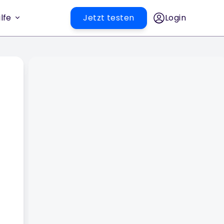
lfe
Jetzt testen
Login