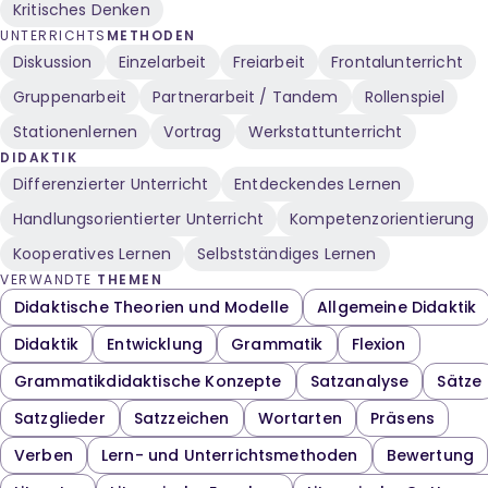
Kritisches Denken
UNTERRICHTS
METHODEN
Diskussion
Einzelarbeit
Freiarbeit
Frontalunterricht
Gruppenarbeit
Partnerarbeit / Tandem
Rollenspiel
Stationenlernen
Vortrag
Werkstattunterricht
DIDAKTIK
Differenzierter Unterricht
Entdeckendes Lernen
Handlungsorientierter Unterricht
Kompetenzorientierung
Kooperatives Lernen
Selbstständiges Lernen
VERWANDTE
THEMEN
Didaktische Theorien und Modelle
Allgemeine Didaktik
Didaktik
Entwicklung
Grammatik
Flexion
Grammatikdidaktische Konzepte
Satzanalyse
Sätze
Satzglieder
Satzzeichen
Wortarten
Präsens
Verben
Lern- und Unterrichtsmethoden
Bewertung