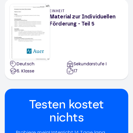
EINHEIT
Material zur Individuellen
Förderung - Teil 5
Deutsch
Sekundarstufe I
6
. Klasse
17
Testen kostet
nichts
Probiere meinUnterricht 14 Tage lang