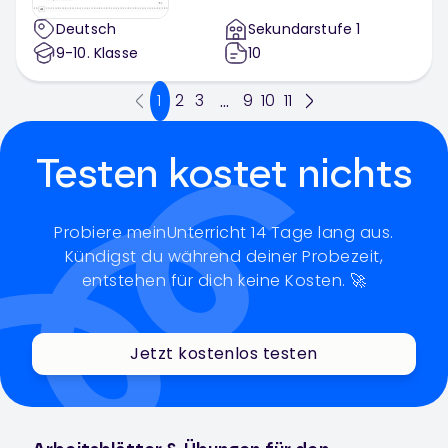
Deutsch
Sekundarstufe 1
9-10
. Klasse
10
1
2
3
9
10
11
...
Testen kostet nichts
Probiere meinUnterricht 14 Tage lang aus.
Kündigst du während deiner Probezeit,
entstehen für dich keine Kosten. 🚀
Jetzt kostenlos testen