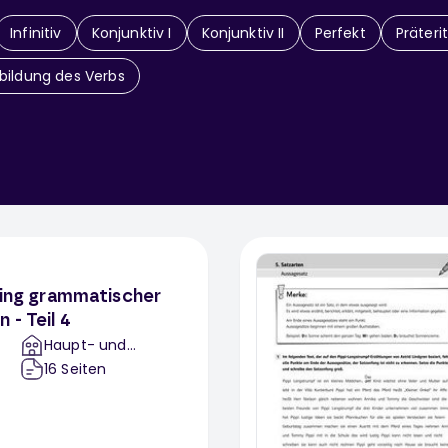
Infinitiv
Konjunktiv I
Konjunktiv II
Perfekt
Präter
bildung des Verbs
ining grammatischer
 - Teil 4
Haupt- und
Realschule
16
Seiten