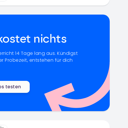
kostet nichts
rricht 14 Tage lang aus. Kündigst
r Probezeit, entstehen für dich
os testen