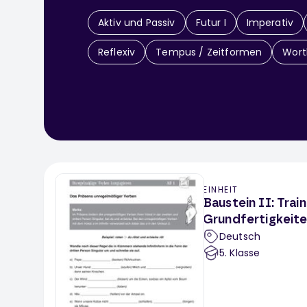
Aktiv und Passiv
Futur I
Imperativ
Reflexiv
Tempus / Zeitformen
Wort
EINHEIT
Baustein II: Tra
Grundfertigkeiten
Deutsch
5
. Klasse