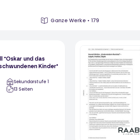
Ganze Werke
•
179
l "Oskar und das
rschwundenen Kinder"
Sekundarstufe 1
13
Seiten