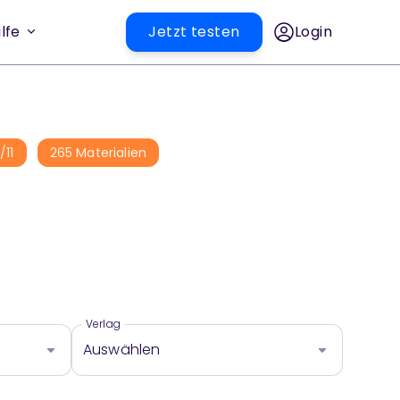
lfe
Jetzt testen
Login
1
/
11
265
Materialien
Verlag
Auswählen