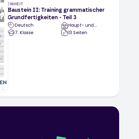
EINHEIT
Baustein II: Training grammatischer
Grundfertigkeiten - Teil 3
Deutsch
Haupt- und
Realschule
7
. Klasse
13
Seiten