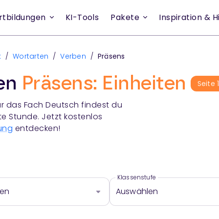
rtbildungen
KI-Tools
Pakete
Inspiration & Hi
k
/
Wortarten
/
Verben
/
Präsens
ien
Präsens: Einheiten
Seite
r das Fach
Deutsch
findest du
te Stunde. Jetzt kostenlos
ung
entdecken!
Klassenstufe
len
Auswählen