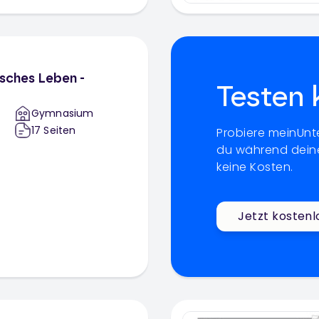
isches Leben -
Testen 
Gymnasium
17
Seiten
Probiere meinUnte
du während deine
keine Kosten.
Jetzt kostenl