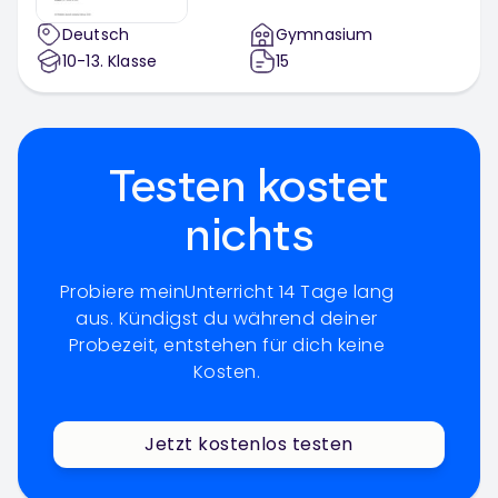
Deutsch
Gymnasium
10-13
. Klasse
15
Testen kostet
nichts
Probiere meinUnterricht 14 Tage lang
aus. Kündigst du während deiner
Probezeit, entstehen für dich keine
Kosten.
Jetzt kostenlos testen