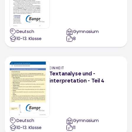
Deutsch
Gymnasium
10-13
. Klasse
8
EINHEIT
Textanalyse und -
interpretation - Teil 4
Deutsch
Gymnasium
10-13
. Klasse
11