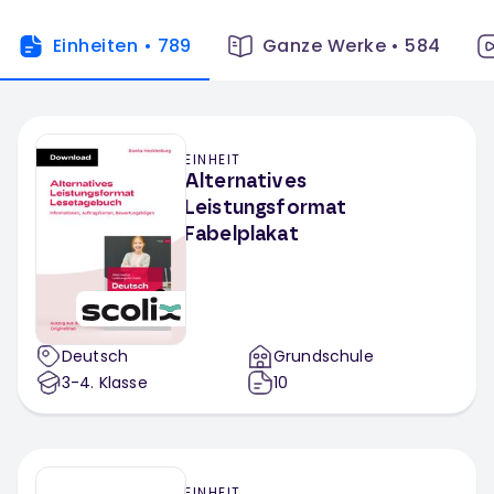
Einheiten
•
789
Ganze Werke
•
584
EINHEIT
Alternatives
Leistungsformat
Fabelplakat
Deutsch
Grundschule
3-4
. Klasse
10
EINHEIT