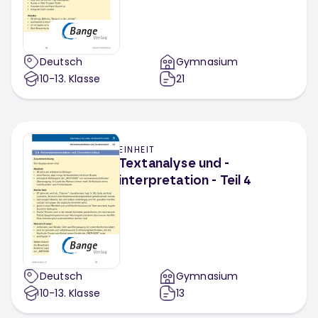
Deutsch
Gymnasium
10-13
. Klasse
21
EINHEIT
Textanalyse und -
interpretation - Teil 4
Deutsch
Gymnasium
10-13
. Klasse
13