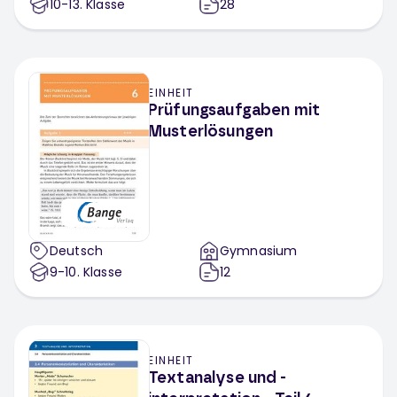
10-13
. Klasse
28
EINHEIT
Prüfungsaufgaben mit
Musterlösungen
Deutsch
Gymnasium
9-10
. Klasse
12
EINHEIT
Textanalyse und -