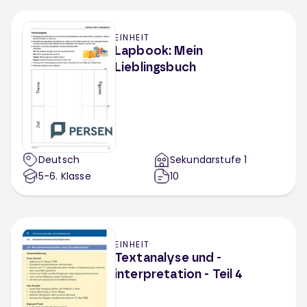
Rezept verfassen
Sage schreiben
EINHEIT
Steckbriefe
Tagebuch schreiben
Lapbook: Mein
Tierbeschreibung
Vorgangsbeschreibung
Lieblingsbuch
Vorgangsbeschreibung verfassen
Einladung schreiben
Stellungnahme
Deutsch
Sekundarstufe 1
5-6
. Klasse
10
EINHEIT
Textanalyse und -
interpretation - Teil 4