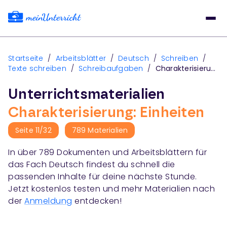
Startseite
/
Arbeitsblätter
/
Deutsch
/
Schreiben
/
Texte schreiben
/
Schreibaufgaben
/
Charakterisierung
Unterrichtsmaterialien
Charakterisierung: Einheiten
Seite
11
/
32
789
Materialien
In über
789
Dokumenten und Arbeitsblättern für
das Fach
Deutsch
findest du schnell die
passenden Inhalte für deine nächste Stunde.
Jetzt kostenlos testen und mehr Materialien nach
der
Anmeldung
entdecken!