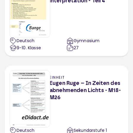
interpretation - Teil 4
Deutsch
Gymnasium
9-10
. Klasse
27
EINHEIT
Eugen Ruge – In Zeiten des
abnehmenden Lichts - M18-
M26
Deutsch
Sekundarstufe 1