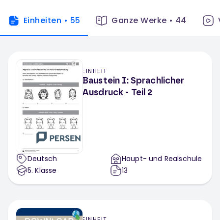
Einheiten
•
55
Ganze Werke
•
44
EINHEIT
Baustein I: Sprachlicher
Ausdruck - Teil 2
Deutsch
Haupt- und Realschule
5
. Klasse
13
EINHEIT