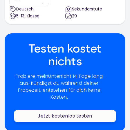
Deutsch
Sekundarstufe
5-13
. Klasse
29
Testen kostet
nichts
Probiere meinUnterricht 14 Tage lang
aus. Kündigst du während deiner
Probezeit, entstehen für dich keine
Kosten.
Jetzt kostenlos testen