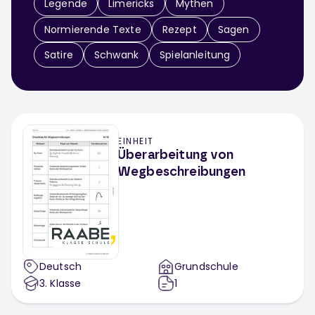
Legende
Limericks
Mythen
Normierende Texte
Rezept
Sagen
Satire
Schwank
Spielanleitung
EINHEIT
Überarbeitung von
Wegbeschreibungen
Deutsch
Grundschule
3
. Klasse
1