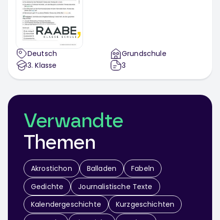
Deutsch
Grundschule
3
. Klasse
3
Verwandte
Themen
Akrostichon
Balladen
Fabeln
Gedichte
Journalistische Texte
Kalendergeschichte
Kurzgeschichten