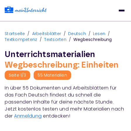
Startseite
/
Arbeitsblätter
/
Deutsch
/
Lesen
/
Textkompetenz
/
Textsorten
/
Wegbeschreibung
Unterrichtsmaterialien
Wegbeschreibung: Einheiten
Seite
1
/
3
55
Materialien
In über
55
Dokumenten und Arbeitsblättern für
das Fach
Deutsch
findest du schnell die
passenden Inhalte für deine nächste Stunde.
Jetzt kostenlos testen und mehr Materialien nach
der
Anmeldung
entdecken!