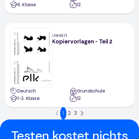
6
. Klasse
12
EINHEIT
Kopiervorlagen - Teil 2
Deutsch
Grundschule
1-2
. Klasse
12
1
2
3
Testen kostet nichts