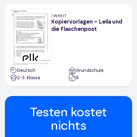
EINHEIT
Kopiervorlagen – Leila und
die Flaschenpost
Deutsch
Grundschule
2-3
. Klasse
9
Testen kostet
nichts