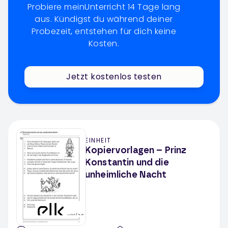
Probiere meinUnterricht 14 Tage lang
aus. Kündigst du während deiner
Probezeit, entstehen für dich keine
Kosten.
Jetzt kostenlos testen
EINHEIT
Kopiervorlagen – Prinz
Konstantin und die
unheimliche Nacht