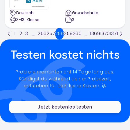
Deutsch
Grundschule
3-13
. Klasse
3
1
2
3
256
257
258
259
260
1369
1370
1371
...
...
Testen kostet nichts
Probiere meinUnterricht 14 Tage lang aus.
Kündigst du während deiner Probezeit,
entstehen für dich keine Kosten. 🚀
Jetzt kostenlos testen