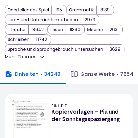
Darstellendes Spiel
195
Grammatik
8139
Lern- und Unterrichtsmethoden
2973
Literatur
8642
Lesen
11360
Medien
2631
Schreiben
11742
Sprache und Sprachgebrauch untersuchen
3629
Mehr Themen
Sprechen und Zuhören
2838
Themenbezogenes Arbeiten
1914
Einheiten
•
34249
Ganze Werke
•
7654
Wortschatzarbeit
1259
Deutsch Klassenarbeit
66
EINHEIT
Kopiervorlagen – Pia und
der Sonntagsspaziergang