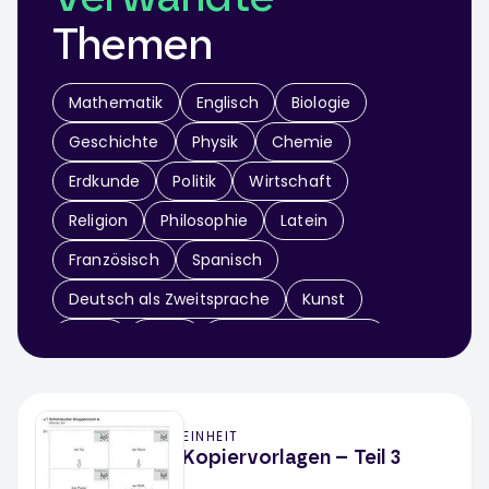
Themen
Mathematik
Englisch
Biologie
Geschichte
Physik
Chemie
Erdkunde
Politik
Wirtschaft
Religion
Philosophie
Latein
Französisch
Spanisch
Deutsch als Zweitsprache
Kunst
Musik
Sport
Didaktik & Methodik
Arbeitslehre
Informatik
Sachunterricht
EINHEIT
Werken / Textiles Gestalten
Theater
Kopiervorlagen – Teil 3