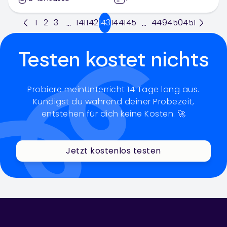
1
2
3
141
142
143
144
145
449
450
451
...
...
Testen kostet nichts
Probiere meinUnterricht 14 Tage lang aus.
Kündigst du während deiner Probezeit,
entstehen für dich keine Kosten. 🚀
Jetzt kostenlos testen