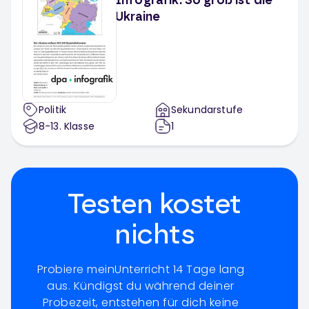
Infografik: So groß ist die
Ukraine
Politik
Sekundarstufe
8-13
. Klasse
1
Testen kostet
nichts
Probiere meinUnterricht 14 Tage lang
aus. Kündigst du während deiner
Probezeit, entstehen für dich keine