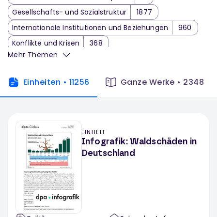
Gesellschafts- und Sozialstruktur
1877
Internationale Institutionen und Beziehungen
960
Konflikte und Krisen
368
Mehr Themen
Politische Systeme
1367
Politische Theorie
655
Menschenrechte
229
Politische Bildung
476
Einheiten
•
11256
Ganze Werke
•
2348
Politikwissenschaft
133
Digitalpolitik
1
Bioethik
3
Politik Klassenarbeit
6
EINHEIT
Infografik: Waldschäden in
Deutschland