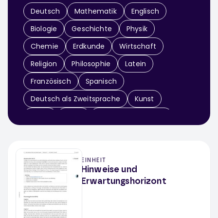
Deutsch
Mathematik
Englisch
Biologie
Geschichte
Physik
Chemie
Erdkunde
Wirtschaft
Religion
Philosophie
Latein
Französisch
Spanisch
Deutsch als Zweitsprache
Kunst
Musik
Sport
Didaktik & Methodik
Arbeitslehre
Informatik
Sachunterricht
EINHEIT
Werken / Textiles Gestalten
Theater
Hinweise und
Erwartungshorizont
Fächerübergreifend