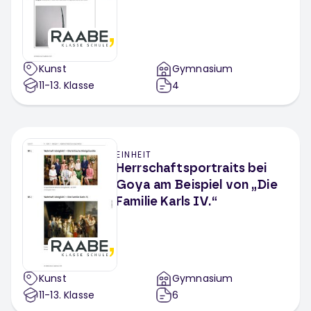
Kunst
Gymnasium
11-13
. Klasse
4
EINHEIT
Herrschaftsportraits bei
Goya am Beispiel von „Die
Familie Karls IV.“
Kunst
Gymnasium
11-13
. Klasse
6