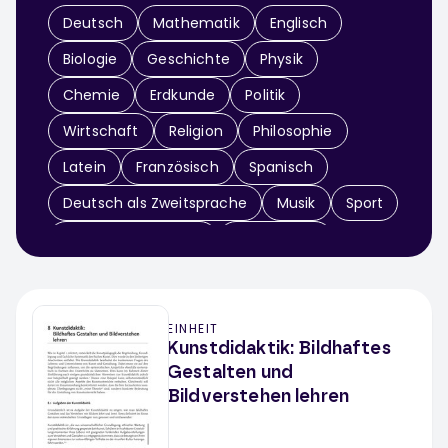
Deutsch
Mathematik
Englisch
Biologie
Geschichte
Physik
Chemie
Erdkunde
Politik
Wirtschaft
Religion
Philosophie
Latein
Französisch
Spanisch
Deutsch als Zweitsprache
Musik
Sport
Didaktik & Methodik
Arbeitslehre
Informatik
Sachunterricht
Werken / Textiles Gestalten
Theater
EINHEIT
Fächerübergreifend
Kunstdidaktik: Bildhaftes
Gestalten und
Bildverstehen lehren