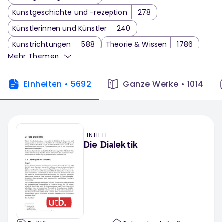
Kunstgeschichte und -rezeption
278
Künstlerinnen und Künstler
240
Kunstrichtungen
588
Theorie & Wissen
1786
Mehr Themen
Kunstgeschichte
670
Kunstpädagogik
345
Kunsthandwerk
239
Kunst Klassenarbeit
11
Einheiten
•
5692
Ganze Werke
•
1014
EINHEIT
Die Dialektik