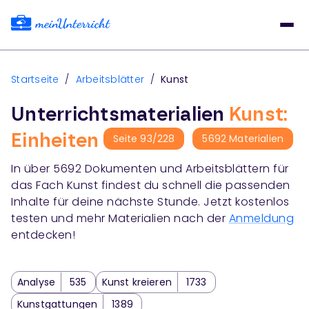
Startseite
/
Arbeitsblätter
/
Kunst
Unterrichtsmaterialien
Kunst:
Einheiten
Seite
93
/
228
5692
Materialien
In über
5692
Dokumenten und Arbeitsblättern für
das Fach
Kunst
findest du schnell die passenden
Inhalte für deine nächste Stunde. Jetzt kostenlos
testen und mehr Materialien nach der
Anmeldung
entdecken!
Analyse
535
Kunst kreieren
1733
Kunstgattungen
1389