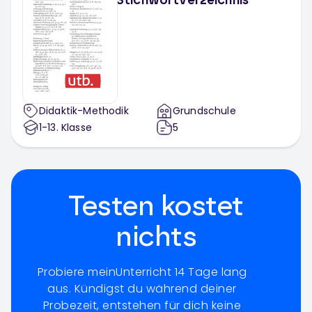
Stichwortverzeichnis
Didaktik-Methodik
Grundschule
1-13
. Klasse
5
Testen kostet
nichts
Probiere meinUnterricht 14 Tage lang
aus. Kündigst du während deiner
Probezeit, entstehen für dich keine