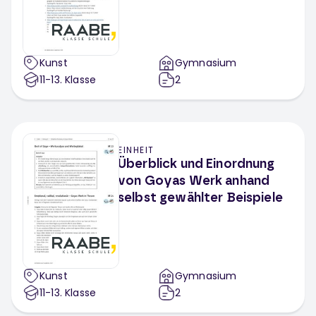
Kunst
Gymnasium
11-13
. Klasse
2
EINHEIT
Überblick und Einordnung
von Goyas Werk anhand
selbst gewählter Beispiele
Kunst
Gymnasium
11-13
. Klasse
2