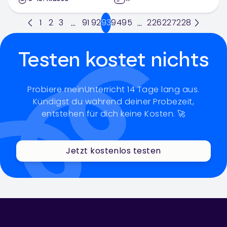
1
2
3
91
92
93
94
95
226
227
228
...
...
Testen kostet nichts
Probiere meinUnterricht 14 Tage lang aus.
Kündigst du während deiner Probezeit,
entstehen für dich keine Kosten. 🚀
Jetzt kostenlos testen