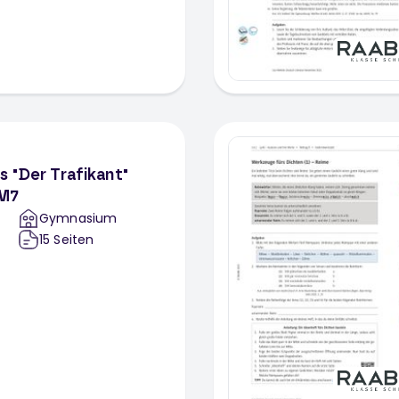
s "Der Trafikant"
-M7
Gymnasium
15
Seiten