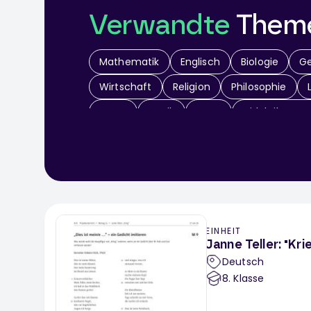
Verwandte
Them
Mathematik
Englisch
Biologie
Ge
Wirtschaft
Religion
Philosophie
Kunst
Musik
Sport
Didaktik & Me
Werken / Textiles Gestalten
Theater
EINHEIT
Janne Teller: "Kr
Deutsch
8
. Klasse