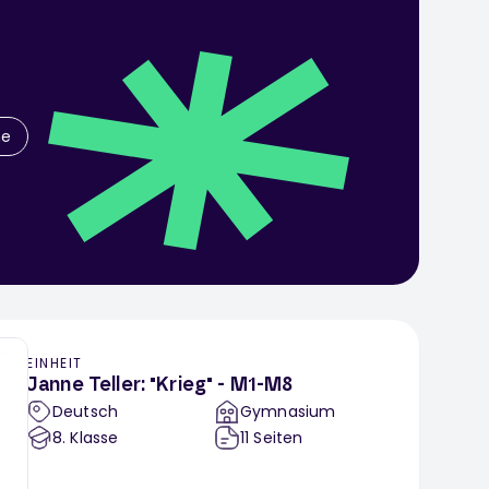
he
EINHEIT
Janne Teller: "Krieg" - M1-M8
Deutsch
Gymnasium
8
. Klasse
11
Seiten