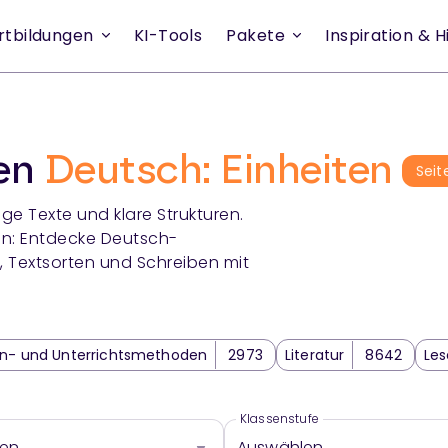
rtbildungen
KI-Tools
Pakete
Inspiration & Hi
ien
Deutsch: Einheiten
Seit
ge Texte und klare Strukturen.
en: Entdecke Deutsch-
, Textsorten und Schreiben mit
rn- und Unterrichtsmethoden
2973
Literatur
8642
Le
untersuchen
3629
Sprechen und Zuhören
2838
Theme
66
Klassenstufe
len
Auswählen