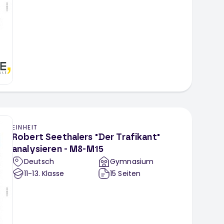
EINHEIT
Robert Seethalers "Der Trafikant"
analysieren - M8-M15
Deutsch
Gymnasium
11-13
. Klasse
15
Seiten