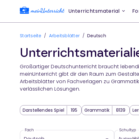
Unterrichtsmaterial
Fo
Startseite
/
Arbeitsblätter
/
Deutsch
Unterrichtsmaterial
Großartiger Deutschunterricht braucht lebendi
meinUnterricht gibt dir den Raum zum Gestalt
Arbeitsblätter von Fachverlagen zu Grammatik
verlässlichen Lösungen.
Darstellendes Spiel
195
Grammatik
8139
Le
Schreiben
11742
Sprache und Sprachgebrauch 
Wortschatzarbeit
1259
Deutsch Klassenarbeit
Fach
Schultyp
Deutsch
Auswäh