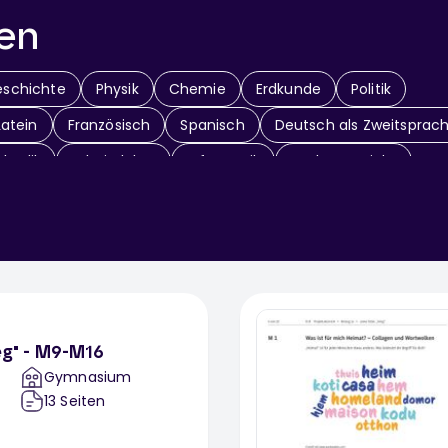
en
schichte
Physik
Chemie
Erdkunde
Politik
Latein
Französisch
Spanisch
Deutsch als Zweitsprac
thodik
Arbeitslehre
Informatik
Sachunterricht
Fächerübergreifend
ieg" - M9-M16
Gymnasium
13
Seiten