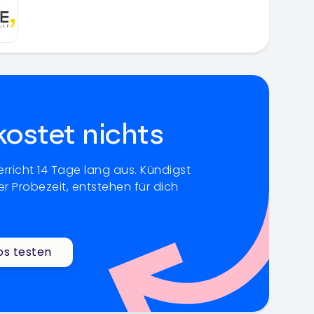
kostet nichts
rricht 14 Tage lang aus. Kündigst
r Probezeit, entstehen für dich
os testen