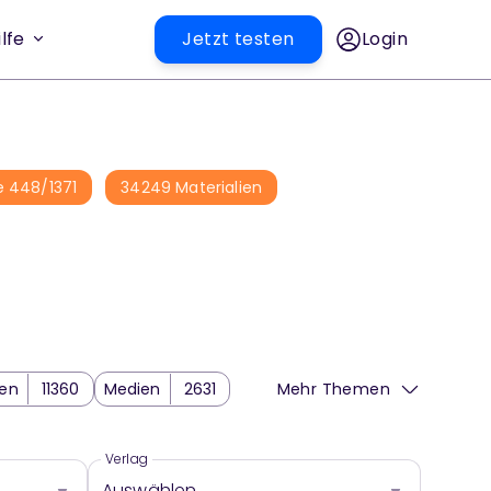
lfe
Jetzt testen
Login
e
448
/
1371
34249
Materialien
sen
11360
Medien
2631
Mehr Themen
nbezogenes Arbeiten
1914
Verlag
Auswählen