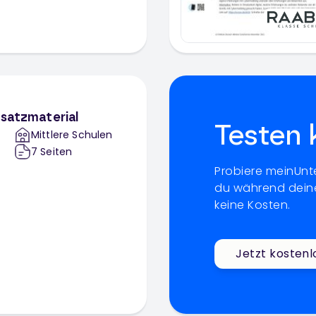
usatzmaterial
Testen 
Mittlere Schulen
7
Seiten
Probiere meinUnte
du während deine
keine Kosten.
Jetzt kostenl