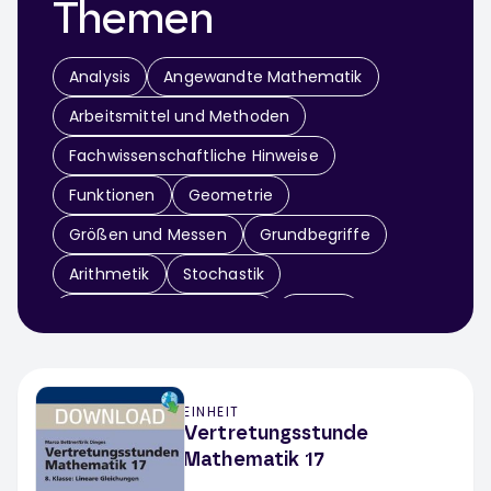
Themen
Analysis
Angewandte Mathematik
Arbeitsmittel und Methoden
Fachwissenschaftliche Hinweise
Funktionen
Geometrie
Größen und Messen
Grundbegriffe
Arithmetik
Stochastik
Terme und Gleichungen
Zahlen
Mathematikdidaktik
Mathematik Klassenarbeit
EINHEIT
Vertretungsstunde
Mathematik 17