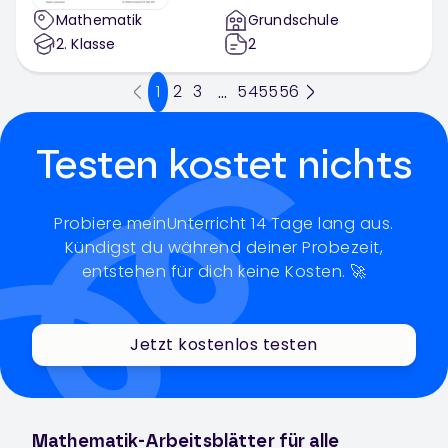
Mathematik
Grundschule
2
. Klasse
2
1
2
3
54
55
56
...
Testen kostet nichts
Probiere meinUnterricht 14 Tage lang aus.
Kündigst du während deiner Probezeit,
entstehen für dich keine Kosten. 🚀
Jetzt kostenlos testen
Mathematik-Arbeitsblätter für alle