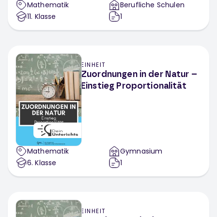
Mathematik
Berufliche Schulen
11
. Klasse
1
EINHEIT
Zuordnungen in der Natur –
Einstieg Proportionalität
Mathematik
Gymnasium
6
. Klasse
1
EINHEIT