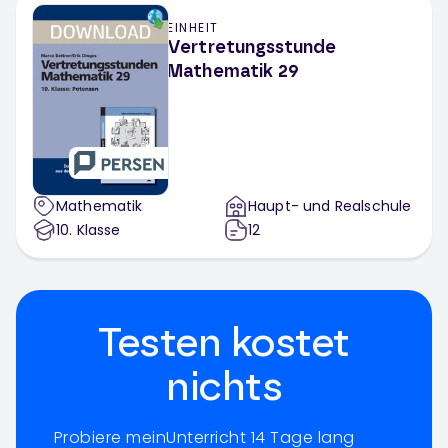
EINHEIT
Vertretungsstunde
Mathematik 29
Mathematik
Haupt- und Realschule
10
. Klasse
12
Testen kostet
nichts
Probiere meinUnterricht 14 Tage lang