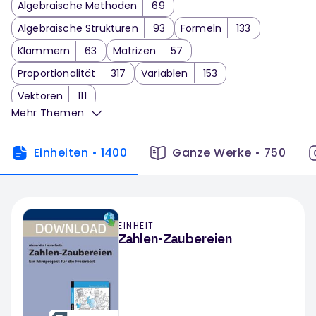
Algebraische Methoden
69
Algebraische Strukturen
93
Formeln
133
Klammern
63
Matrizen
57
Proportionalität
317
Variablen
153
Vektoren
111
Mehr Themen
Einheiten
•
1400
Ganze Werke
•
750
EINHEIT
Zahlen-Zaubereien