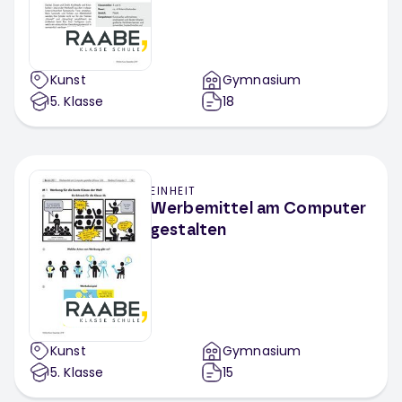
Kunst
Gymnasium
5
. Klasse
18
EINHEIT
Werbemittel am Computer
gestalten
Kunst
Gymnasium
5
. Klasse
15