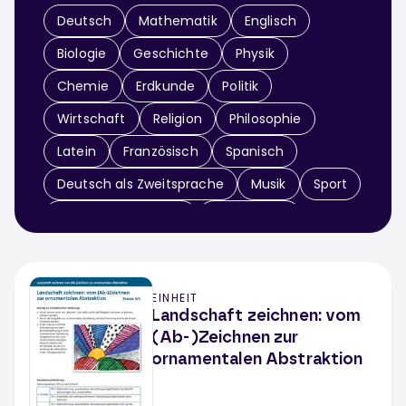
Deutsch
Mathematik
Englisch
Biologie
Geschichte
Physik
Chemie
Erdkunde
Politik
Wirtschaft
Religion
Philosophie
Latein
Französisch
Spanisch
Deutsch als Zweitsprache
Musik
Sport
Didaktik & Methodik
Arbeitslehre
Informatik
Sachunterricht
Werken / Textiles Gestalten
Theater
EINHEIT
Fächerübergreifend
Landschaft zeichnen: vom
(Ab-)Zeichnen zur
ornamentalen Abstraktion