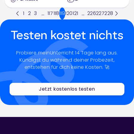
1
2
3
117
118
119
120
121
226
227
228
...
...
Testen kostet nichts
Probiere meinUnterricht 14 Tage lang aus.
Kündigst du während deiner Probezeit,
entstehen für dich keine Kosten. 🚀
Jetzt kostenlos testen