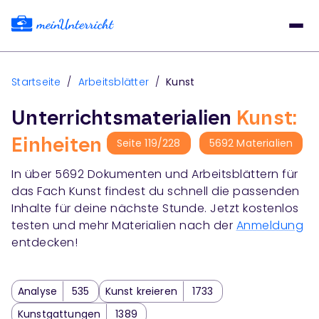
Startseite
/
Arbeitsblätter
/
Kunst
Unterrichtsmaterialien
Kunst:
Einheiten
Seite
119
/
228
5692
Materialien
In über
5692
Dokumenten und Arbeitsblättern für
das Fach
Kunst
findest du schnell die passenden
Inhalte für deine nächste Stunde. Jetzt kostenlos
testen und mehr Materialien nach der
Anmeldung
entdecken!
Analyse
535
Kunst kreieren
1733
Kunstgattungen
1389