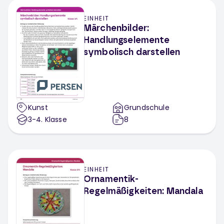
EINHEIT
Märchenbilder:
Handlungselemente
symbolisch darstellen
Kunst
Grundschule
3-4
. Klasse
8
EINHEIT
Ornamentik-
Regelmäßigkeiten: Mandala