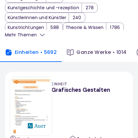
Kunstgeschichte und -rezeption
278
Künstlerinnen und Künstler
240
Kunstrichtungen
588
Theorie & Wissen
1786
Mehr Themen
Kunstgeschichte
670
Kunstpädagogik
345
Kunsthandwerk
239
Kunst Klassenarbeit
11
Einheiten
•
5692
Ganze Werke
•
1014
EINHEIT
Grafisches Gestalten