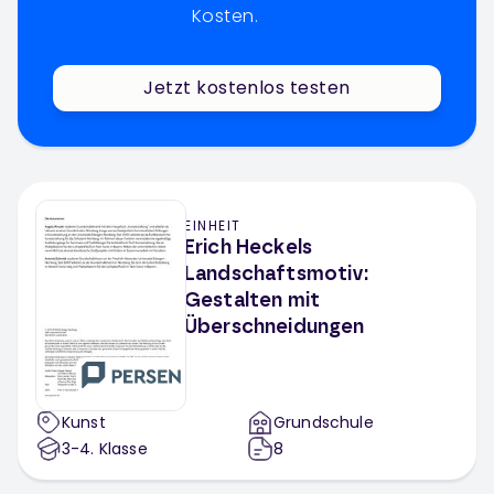
Kosten.
Jetzt kostenlos testen
EINHEIT
Erich Heckels
Landschaftsmotiv:
Gestalten mit
Überschneidungen
Kunst
Grundschule
3-4
. Klasse
8