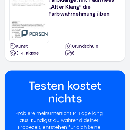
Farbklänge: mit Paul Klees
„Alter Klang“ die
Farbwahrnehmung üben
Kunst
Grundschule
3-4
. Klasse
6
Testen kostet
nichts
Probiere meinUnterricht 14 Tage lang
aus. Kündigst du während deiner
Probezeit, entstehen für dich keine