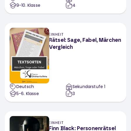
9-10
. Klasse
4
EINHEIT
Rätsel: Sage, Fabel, Märchen
Vergleich
Deutsch
Sekundarstufe 1
5-6
. Klasse
3
EINHEIT
Finn Black: Personenrätsel