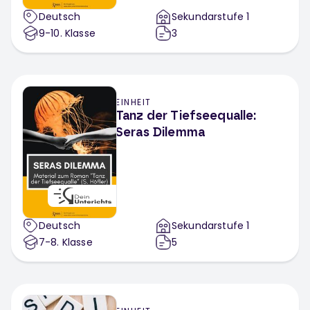
Deutsch
Sekundarstufe 1
9-10
. Klasse
3
EINHEIT
Tanz der Tiefseequalle:
Seras Dilemma
Deutsch
Sekundarstufe 1
7-8
. Klasse
5