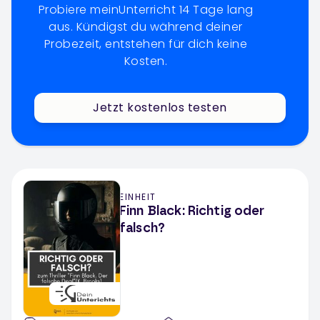
Probiere meinUnterricht 14 Tage lang
aus. Kündigst du während deiner
Probezeit, entstehen für dich keine
Kosten.
Jetzt kostenlos testen
EINHEIT
Finn Black: Richtig oder
falsch?