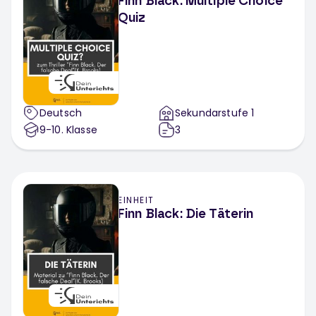
Finn Black: Multiple Choice
Quiz
Deutsch
Sekundarstufe 1
9-10
. Klasse
3
EINHEIT
Finn Black: Die Täterin