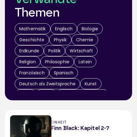
Themen
Mathematik
Englisch
Biologie
Geschichte
Physik
Chemie
Erdkunde
Politik
Wirtschaft
Religion
Philosophie
Latein
Französisch
Spanisch
Deutsch als Zweitsprache
Kunst
Musik
Sport
Didaktik & Methodik
Arbeitslehre
Informatik
Sachunterricht
EINHEIT
Werken / Textiles Gestalten
Theater
Finn Black: Kapitel 2-7