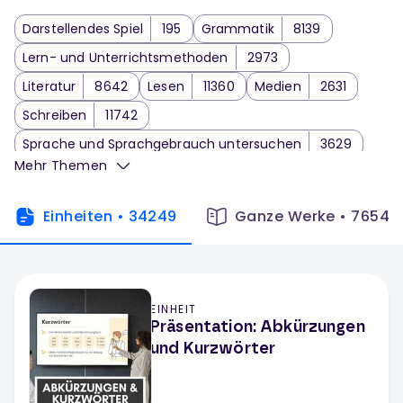
Darstellendes Spiel
195
Grammatik
8139
Lern- und Unterrichtsmethoden
2973
Literatur
8642
Lesen
11360
Medien
2631
Schreiben
11742
Sprache und Sprachgebrauch untersuchen
3629
Mehr Themen
Sprechen und Zuhören
2838
Themenbezogenes Arbeiten
1914
Einheiten
•
34249
Ganze Werke
•
7654
Wortschatzarbeit
1259
Deutsch Klassenarbeit
66
EINHEIT
Präsentation: Abkürzungen
und Kurzwörter