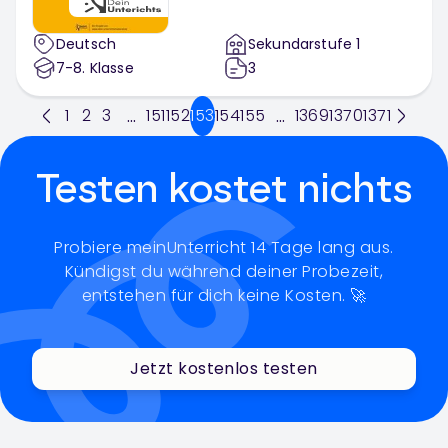
Deutsch
Sekundarstufe 1
7-8
. Klasse
3
1
2
3
151
152
153
154
155
1369
1370
1371
...
...
Testen kostet nichts
Probiere meinUnterricht 14 Tage lang aus.
Kündigst du während deiner Probezeit,
entstehen für dich keine Kosten. 🚀
Jetzt kostenlos testen