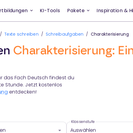
rtbildungen
KI-Tools
Pakete
Inspiration & Hi
/
Texte schreiben
/
Schreibaufgaben
/
Charakterisierung
ien
Charakterisierung: Ei
r das Fach
Deutsch
findest du
te Stunde. Jetzt kostenlos
ung
entdecken!
Klassenstufe
len
Auswählen