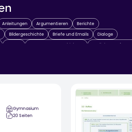
en
Anleitungen
Argumentieren
Berichte
e
Bildergeschichte
Briefe und Emails
Dialoge
Essays
Fortsetzungsgeschichten
Gedichte verfasse
rief
Geschichte weitererzählen
Geschichten
ommentar
Kreatives Schreiben
Leserbriefe
Lexikonart
eportagen
Rezension verfassen
Rezept verfassen
ch schreiben
Tierbeschreibung
Vorgangsbeschreibung
adung schreiben
Stellungnahme
Gymnasium
20
Seiten