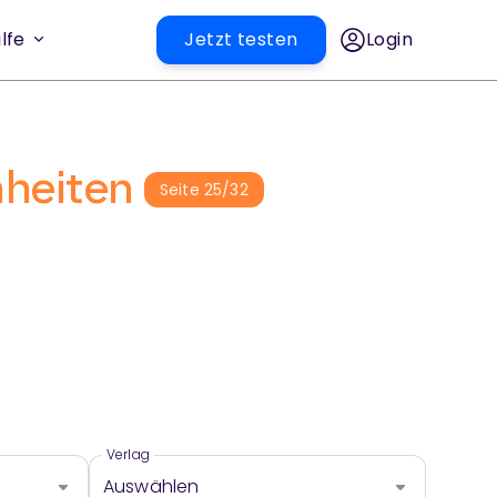
lfe
Jetzt testen
Login
nheiten
Seite
25
/
32
Verlag
Auswählen