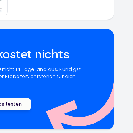
kostet nichts
rricht 14 Tage lang aus. Kündigst
r Probezeit, entstehen für dich
os testen