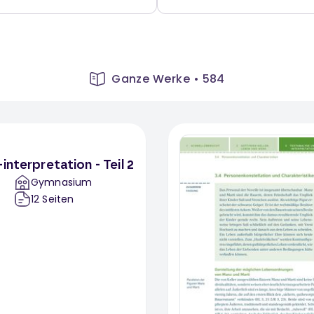
Ganze Werke
•
584
interpretation - Teil 2
Gymnasium
12
Seiten