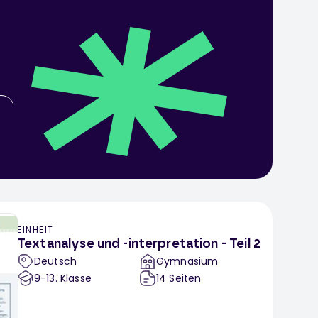
n
ikel
EINHEIT
Textanalyse und -interpretation - Teil 2
Deutsch
Gymnasium
9-13
. Klasse
14
Seiten