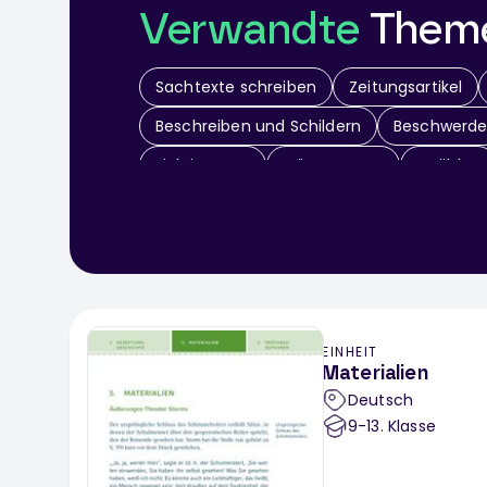
Verwandte
Them
Sachtexte schreiben
Zeitungsartikel
Beschreiben und Schildern
Beschwerd
Einleitungen
Erörterungen
Erzählen
Gegenstandsbeschreibung
Geschäftsb
Inhaltsangaben
Interpretationen
K
Personenbeschreibung
Protokolle
R
Sage schreiben
Steckbriefe
Tagebu
EINHEIT
Vorgangsbeschreibung verfassen
Einl
Materialien
Deutsch
9-13
. Klasse