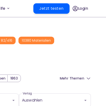
lfe
Jetzt testen
Login
e
82
/
416
10380
Materialien
ben
1863
Mehr Themen
Mittel
1
Verlag
Auswählen