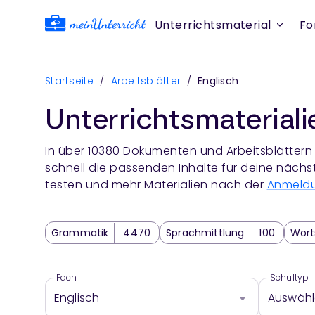
Unterrichtsmaterial
Fo
Startseite
/
Arbeitsblätter
/
Englisch
Unterrichtsmaterial
In über
10380
Dokumenten und Arbeitsblättern 
schnell die passenden Inhalte für deine nächs
testen und mehr Materialien nach der
Anmeld
Grammatik
4470
Sprachmittlung
100
Wort
Kultur & Gesellschaft
2354
Sprechen
702
H
Business English
197
Englisch Klassenarbeit
22
Fach
Schultyp
Englisch
Auswäh