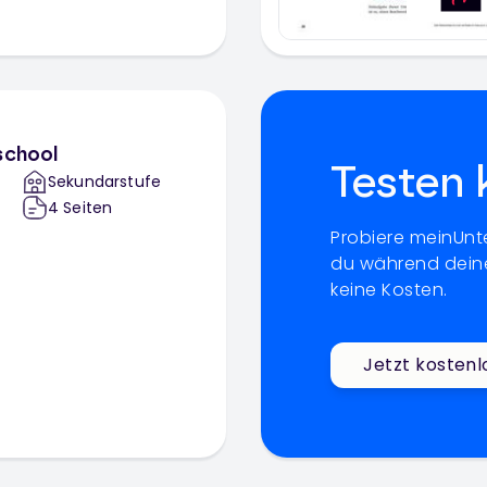
school
Testen 
Sekundarstufe
4
Seiten
Probiere meinUnte
du während deine
keine Kosten.
Jetzt kostenl