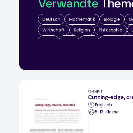
Verwandte
Them
Deutsch
Mathematik
Biologie
G
Wirtschaft
Religion
Philosophie
Kunst
Musik
Sport
Didaktik & Me
Werken / Textiles Gestalten
Theater
EINHEIT
Cutting-edge, cr
Englisch
5-13
. Klasse