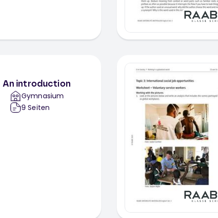
– An introduction
Gymnasium
9
Seiten