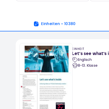
Einheiten
•
10380
EINHEIT
Let's see what's 
Englisch
8-13
. Klasse