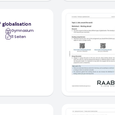
f globalisation
Gymnasium
11
Seiten