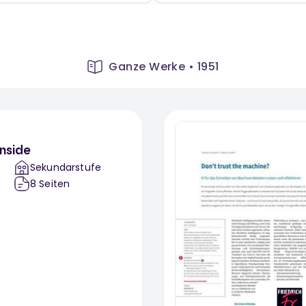
Ganze Werke
•
1951
inside
Sekundarstufe
8
Seiten