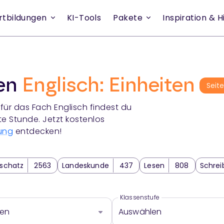
rtbildungen
KI-Tools
Pakete
Inspiration & Hi
ien
Englisch: Einheiten
Seit
für das Fach
Englisch
findest du
te Stunde. Jetzt kostenlos
ung
entdecken!
schatz
2563
Landeskunde
437
Lesen
808
Schrei
ör- und Sehverstehen
450
Methodik
179
Sprachliche 
Klassenstufe
len
Auswählen