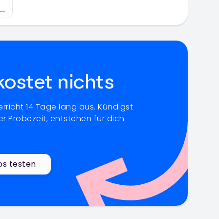
kostet nichts
rricht 14 Tage lang aus. Kündigst
r Probezeit, entstehen für dich
os testen