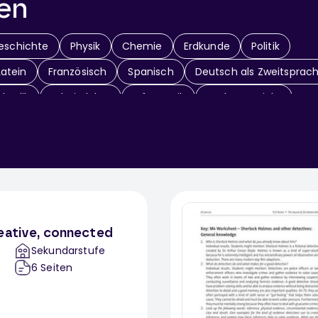
en
eschichte
Physik
Chemie
Erdkunde
Politik
Latein
Französisch
Spanisch
Deutsch als Zweitsprac
thodik
Arbeitslehre
Informatik
Sachunterricht
Fächerübergreifend
eative, connected
Sekundarstufe
6
Seiten