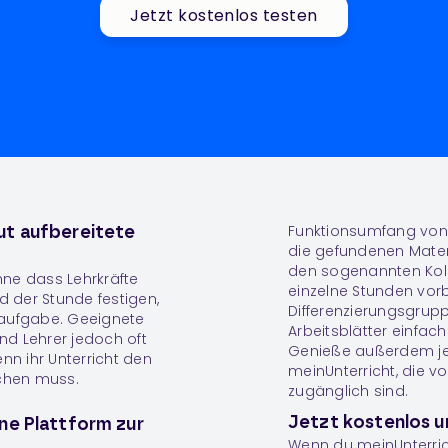
Jetzt kostenlos testen
Funktionsumfang von 
ut aufbereitete
die gefundenen Materia
den sogenannten
Kol
hne dass Lehrkräfte
einzelne Stunden vorbe
d der Stunde festigen,
Differenzierungsgrup
saufgabe. Geeignete
Arbeitsblätter einfac
 und Lehrer jedoch oft
Genieße außerdem jede
enn ihr Unterricht den
meinUnterricht, die v
echen muss.
zugänglich sind.
Jetzt kostenlos u
ine Plattform zur
Wenn du meinUnterric