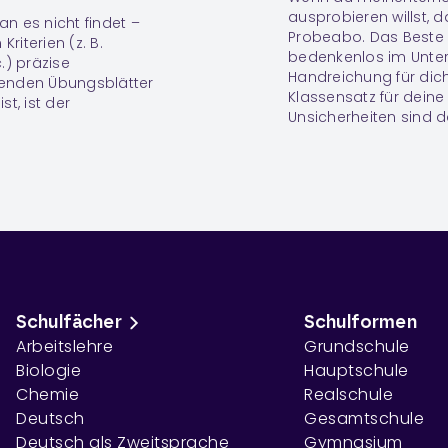
ausprobieren willst, 
an es nicht findet –
Probeabo. Das Beste d
riterien (z. B.
bedenkenlos im Unterr
.) präzise
Handreichung für dich
enden Übungsblätter
Klassensatz für deine
t, ist der
Unsicherheiten sind 
Schulfächer
Schulformen
Arbeitslehre
Grundschule
Biologie
Hauptschule
Chemie
Realschule
Deutsch
Gesamtschule
Deutsch als Zweitsprache
Gymnasium