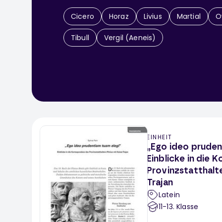
Cicero
Horaz
Livius
Martial
O
Tibull
Vergil (Aeneis)
EINHEIT
„Ego ideo pruden
Einblicke in die
Provinzstatthalte
Trajan
Latein
11-13
. Klasse