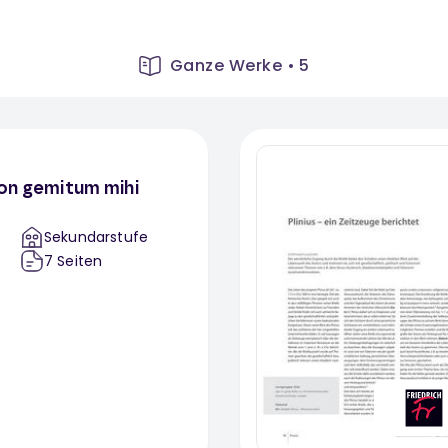
Ganze Werke
•
5
non gemitum mihi
Sekundarstufe
7
Seiten