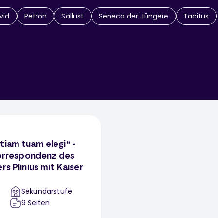
vid
Petron
Sallust
Seneca der Jüngere
Tacitus
tiam tuam elegi“ -
 Korrespondenz des
rs Plinius mit Kaiser
Sekundarstufe
9
Seiten