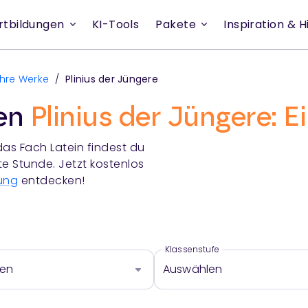
rtbildungen
KI-Tools
Pakete
Inspiration & Hi
ihre Werke
/
Plinius der Jüngere
ien
Plinius der Jüngere: E
das Fach
Latein
findest du
te Stunde. Jetzt kostenlos
ung
entdecken!
Klassenstufe
len
Auswählen