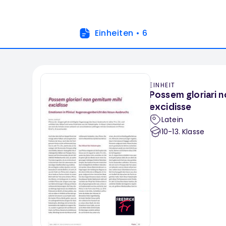
Einheiten
•
6
EINHEIT
Possem gloriari 
excidisse
Latein
10-13
. Klasse