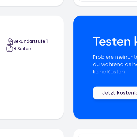
Testen 
Sekundarstufe 1
8
Seiten
Probiere meinUnte
du während deine
keine Kosten.
Jetzt kostenl