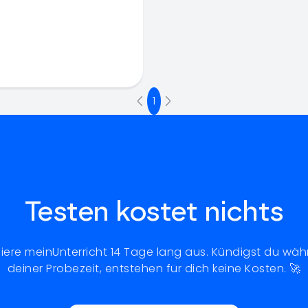
1
Testen kostet nichts
iere meinUnterricht 14 Tage lang aus. Kündigst du wä
deiner Probezeit, entstehen für dich keine Kosten. 🚀