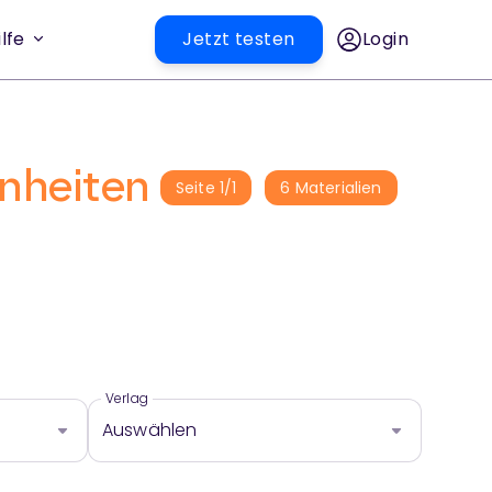
lfe
Jetzt testen
Login
inheiten
Seite
1
/
1
6
Materialien
Verlag
Auswählen