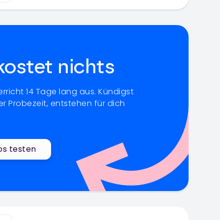
kostet nichts
rricht 14 Tage lang aus. Kündigst
r Probezeit, entstehen für dich
os testen