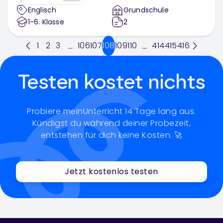
Englisch
Grundschule
1-6
. Klasse
2
1
2
3
106
107
108
109
110
414
415
416
...
...
Testen kostet nichts
Probiere meinUnterricht 14 Tage lang aus.
Kündigst du während deiner Probezeit,
entstehen für dich keine Kosten. 🚀
Jetzt kostenlos testen