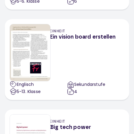
5-6
. Klasse
6
EINHEIT
Ein vision board erstellen
Englisch
Sekundarstufe
5-13
. Klasse
4
EINHEIT
Big tech power