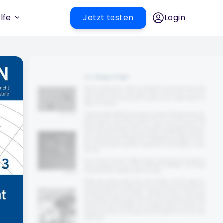
lfe
Jetzt testen
Login