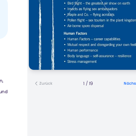
n,
1
/
19
Zurück
Nächs
 und