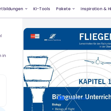
rtbildungen
KI-Tools
Pakete
Inspiration & Hi
l
 in
he)