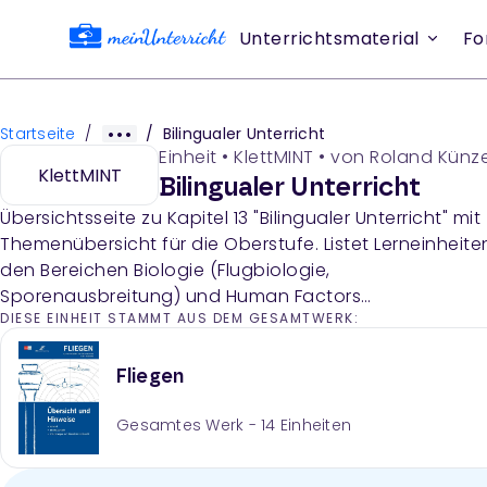
Unterrichtsmaterial
Fo
Startseite
/
/
Bilingualer Unterricht
Einheit
•
KlettMINT
• von
Roland Künze
KlettMINT
Bilingualer Unterricht
Übersichtsseite zu Kapitel 13 "Bilingualer Unterricht" mit
Themenübersicht für die Oberstufe. Listet Lerneinheiten
den Bereichen Biologie (Flugbiologie,
Sporenausbreitung) und Human Factors
DIESE EINHEIT STAMMT AUS DEM GESAMTWERK:
(Karrierefähigkeiten, Stressmanagement, Körpersprac
auf.
Fliegen
Gesamtes Werk -
14
Einheiten