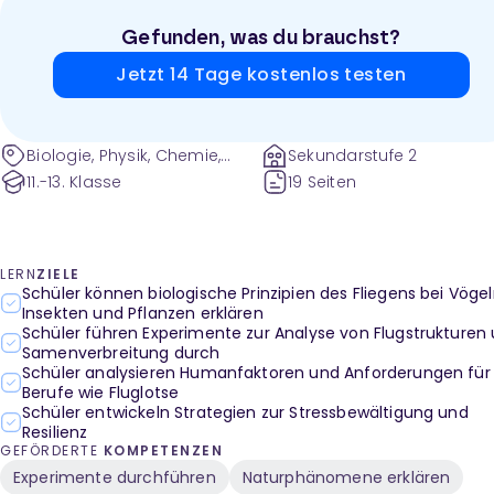
Gefunden, was du brauchst?
Jetzt 14 Tage kostenlos testen
Biologie, Physik, Chemie,
Sekundarstufe 2
Naturwissenschaften,
11.-13. Klasse
19 Seiten
Geschichte, Erdkunde
LERN
ZIELE
Schüler können biologische Prinzipien des Fliegens bei Vögel
Insekten und Pflanzen erklären
Schüler führen Experimente zur Analyse von Flugstrukturen
Samenverbreitung durch
Schüler analysieren Humanfaktoren und Anforderungen für
Berufe wie Fluglotse
Schüler entwickeln Strategien zur Stressbewältigung und
Resilienz
GEFÖRDERTE
KOMPETENZEN
Experimente durchführen
Naturphänomene erklären