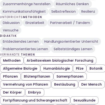
Zusammenhänge herstellen
Räumliches Denken
Kommunikationsfähigkeit
Selbstreflexion
Resilienz
UNTERRICHTS
METHODEN
Diskussion
Einzelarbeit
Partnerarbeit / Tandem
Versuche
DIDAKTIK
Entdeckendes Lernen
Handlungsorientierter Unterricht
Problemorientiertes Lernen
Selbstständiges Lernen
VERWANDTE
THEMEN
Methoden
Arbeitsweisen biologischer Forschung
Allgemeine Biologie
Humanbiologie
Pilze
Botanik
Pflanzen
Blütenpflanzen
Samenpflanzen
Vermehrung von Pflanzen
Bestäubung
Der Mensch
Der Körper
Embryo
Fortpflanzung und Schwangerschaft
Sexualkunde