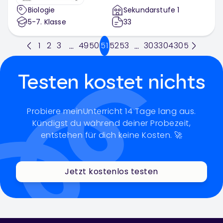
Biologie
Sekundarstufe 1
5-7
. Klasse
33
1
2
3
49
50
51
52
53
303
304
305
...
...
Testen kostet nichts
Probiere meinUnterricht 14 Tage lang aus.
Kündigst du während deiner Probezeit,
entstehen für dich keine Kosten. 🚀
Jetzt kostenlos testen