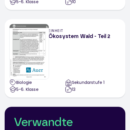
5-6
. Klasse
10
EINHEIT
Ökosystem Wald - Teil 2
Biologie
Sekundarstufe 1
5-6
. Klasse
13
Verwandte