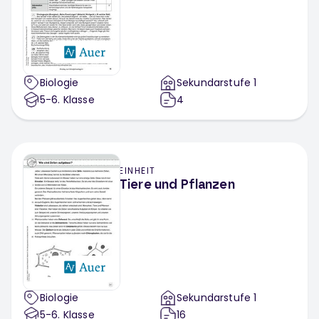
Biologie
Sekundarstufe 1
5-6
. Klasse
4
EINHEIT
Tiere und Pflanzen
Biologie
Sekundarstufe 1
5-6
. Klasse
16