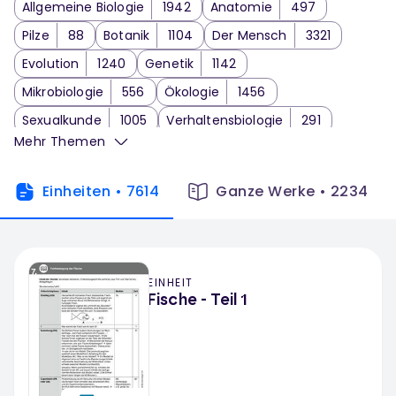
Allgemeine Biologie
1942
Anatomie
497
Pilze
88
Botanik
1104
Der Mensch
3321
Evolution
1240
Genetik
1142
Mikrobiologie
556
Ökologie
1456
Sexualkunde
1005
Verhaltensbiologie
291
Mehr Themen
Zoologie
1508
Biologie Klassenarbeit
2
Einheiten
•
7614
Ganze Werke
•
2234
EINHEIT
Fische - Teil 1