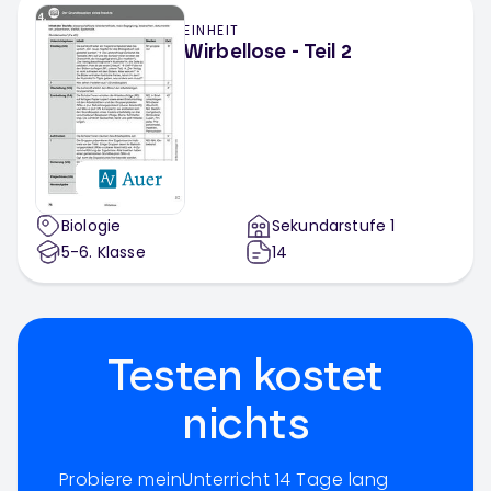
EINHEIT
Wirbellose - Teil 2
Biologie
Sekundarstufe 1
5-6
. Klasse
14
Testen kostet
nichts
Probiere meinUnterricht 14 Tage lang