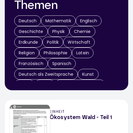
Themen
Deutsch
Mathematik
Englisch
Geschichte
Physik
Chemie
Erdkunde
Politik
Wirtschaft
Religion
Philosophie
Latein
Französisch
Spanisch
Deutsch als Zweitsprache
Kunst
Musik
Sport
Didaktik & Methodik
Arbeitslehre
Informatik
Sachunterricht
EINHEIT
Werken / Textiles Gestalten
Theater
Ökosystem Wald - Teil 1
Fächerübergreifend