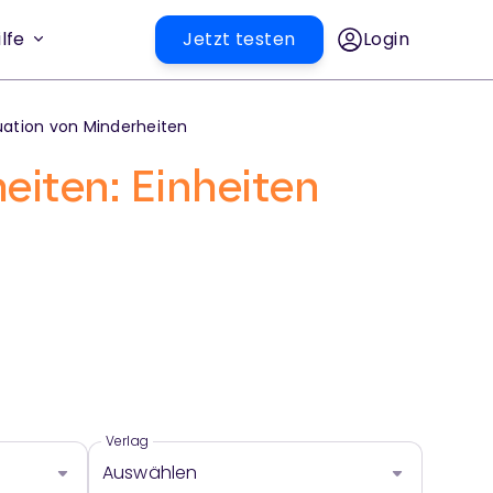
lfe
Jetzt testen
Login
uation von Minderheiten
eiten: Einheiten
Verlag
Auswählen