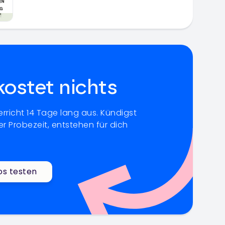
kostet nichts
rricht 14 Tage lang aus. Kündigst
r Probezeit, entstehen für dich
os testen