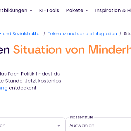
rtbildungen
KI-Tools
Pakete
Inspiration & Hi
- und Sozialstruktur
/
Toleranz und soziale Integration
/
Sit
ien
Situation von Minderh
das Fach
Politik
findest du
te Stunde. Jetzt kostenlos
ung
entdecken!
Klassenstufe
len
Auswählen