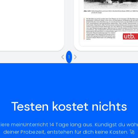
1
Testen kostet nichts
iere meinUnterricht 14 Tage lang aus. Kündigst du wä
deiner Probezeit, entstehen für dich keine Kosten. 🚀