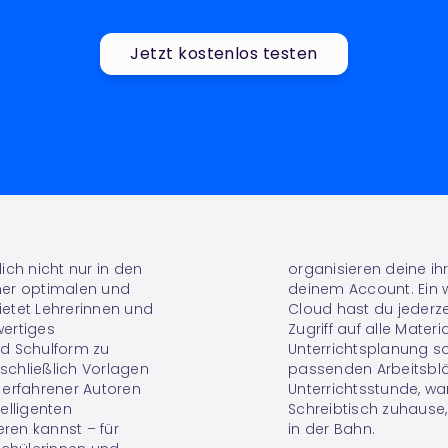
Jetzt kostenlos testen
lich nicht nur in den
organisieren deine ihr
iner optimalen und
deinem Account. Ein w
ietet Lehrerinnen und
Cloud hast du jederz
wertiges
Zugriff auf alle Materi
nd Schulform zu
Unterrichtsplanung so 
usschließlich Vorlagen
passenden Arbeitsblätt
 erfahrener Autoren
Unterrichtsstunde, w
telligenten
Schreibtisch zuhause
ren kannst – für
in der Bahn.