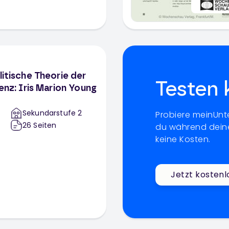
litische Theorie der
Testen 
renz: Iris Marion Young
Sekundarstufe 2
Probiere meinUnte
26
Seiten
du während deine
keine Kosten.
Jetzt kostenl