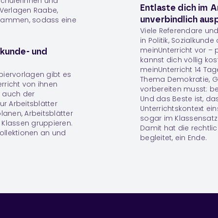
Schülerinnen und
Entlaste dich im A
n Verlagen Raabe,
zusammen, sodass eine
unverbindlich aus
Viele Referendare und
in Politik, Sozialkund
meinUnterricht vor –
alkunde- und
kannst dich völlig ko
meinUnterricht 14 Ta
opiervorlagen gibt es
Thema Demokratie, G
erricht von ihnen
vorbereiten musst: be
m auch der
Und das Beste ist, das
r Arbeitsblätter
Unterrichtskontext ei
lanen, Arbeitsblätter
sogar im Klassensatz 
 Klassen gruppieren.
Damit hat die rechtlich
ollektionen
an und
begleitet, ein Ende.