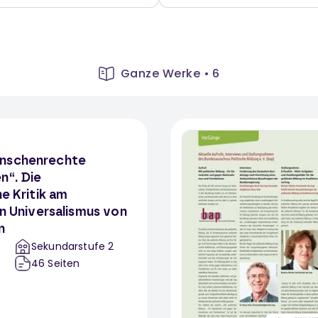
Ganze Werke
•
6
nschenrechte
n“. Die
he Kritik am
en Universalismus von
n
Sekundarstufe 2
46
Seiten