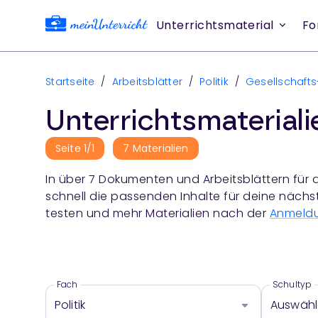
Unterrichtsmaterial
Fo
Startseite
/
Arbeitsblätter
/
Politik
/
Gesellschafts
Unterrichtsmaterial
Seite
1
/
1
7
Materialien
In über
7
Dokumenten und Arbeitsblättern für 
schnell die passenden Inhalte für deine nächs
testen und mehr Materialien nach der
Anmeld
Fach
Schultyp
Politik
Auswäh