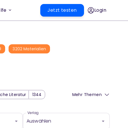
lfe
Jetzt testen
Login
9
3202
Materialien
sche Literatur
1344
Mehr Themen
ntike Geschichte
1167
Verlag
Auswählen