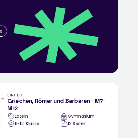
he
EINHEIT
Griechen, Römer und Barbaren - M7-
M12
Latein
Gymnasium
11-12
. Klasse
12
Seiten