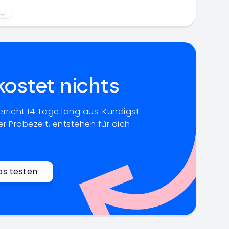
kostet nichts
rricht 14 Tage lang aus. Kündigst
r Probezeit, entstehen für dich
os testen