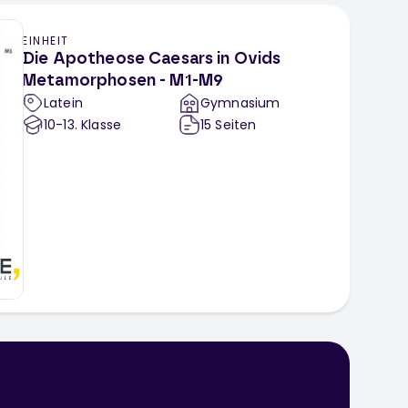
EINHEIT
Die Apotheose Caesars in Ovids
Metamorphosen - M1-M9
Latein
Gymnasium
10-13
. Klasse
15
Seiten