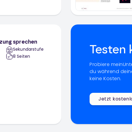
tzung sprechen
Testen 
Sekundarstufe
8
Seiten
Probiere meinUnte
du während deine
keine Kosten.
Jetzt kostenl