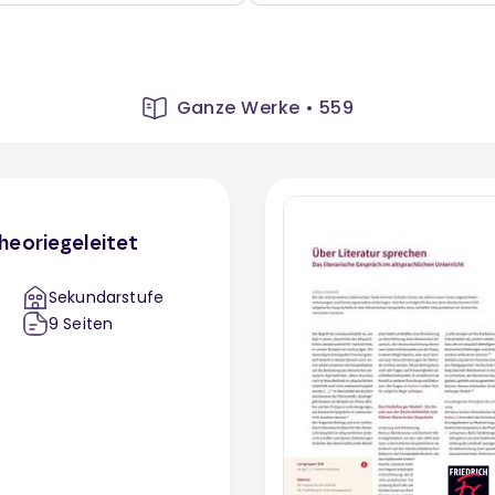
Ganze Werke
•
559
heoriegeleitet
Sekundarstufe
9
Seiten