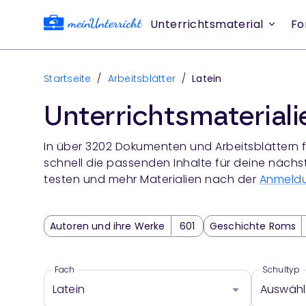
Unterrichtsmaterial
Fo
Startseite
/
Arbeitsblätter
/
Latein
Unterrichtsmaterial
In über
3202
Dokumenten und Arbeitsblättern f
schnell die passenden Inhalte für deine nächs
testen und mehr Materialien nach der
Anmeld
Autoren und ihre Werke
601
Geschichte Roms
Nachleben der lateinischen Sprache
36
Sprache
Latein Klassenarbeit
14
Fach
Schultyp
Latein
Auswäh