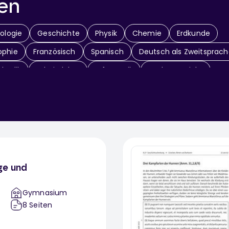
en
iologie
Geschichte
Physik
Chemie
Erdkunde
ophie
Französisch
Spanisch
Deutsch als Zweitsprac
thodik
Arbeitslehre
Informatik
Sachunterricht
Fächerübergreifend
ge und
Gymnasium
8
Seiten