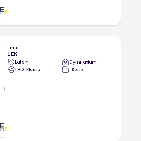
EINHEIT
LEK
Latein
Gymnasium
11-12
. Klasse
1
Seite