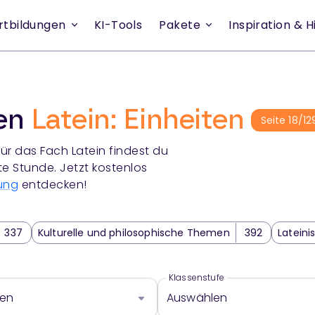
rtbildungen
KI-Tools
Pakete
Inspiration & Hi
ien
Latein: Einheiten
Seite
18
/
12
ür das Fach
Latein
findest du
te Stunde. Jetzt kostenlos
ung
entdecken!
337
Kulturelle und philosophische Themen
392
Lateini
rwerb und Analyse
657
Lateinische Grammatik
723
A
Klassenstufe
len
Auswählen