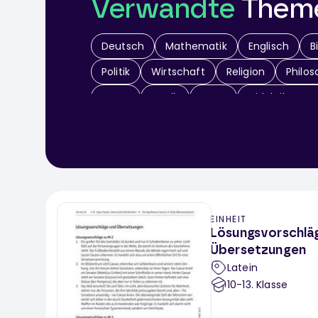
Verwandte
Them
Deutsch
Mathematik
Englisch
B
Politik
Wirtschaft
Religion
Philos
Kunst
Musik
Sport
Didaktik & Me
Werken / Textiles Gestalten
Theater
EINHEIT
Lösungsvorschlä
Übersetzungen
Latein
10-13
. Klasse