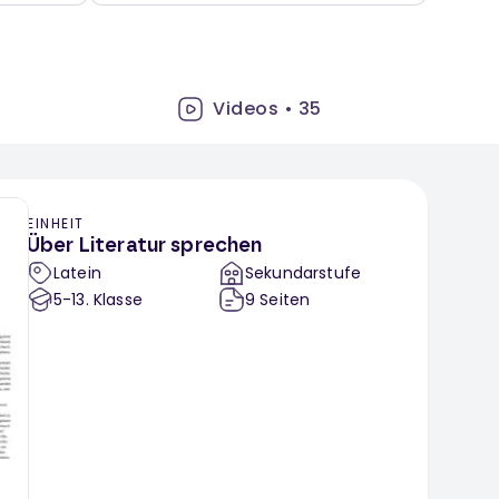
Videos
•
35
EINHEIT
Über Literatur sprechen
Latein
Sekundarstufe
5-13
. Klasse
9
Seiten