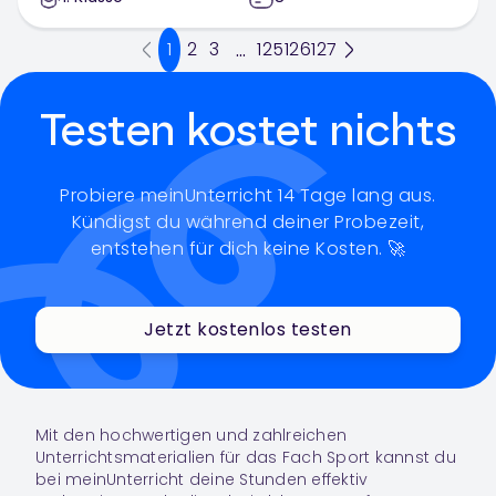
1
2
3
125
126
127
...
Testen kostet nichts
Probiere meinUnterricht 14 Tage lang aus.
Kündigst du während deiner Probezeit,
entstehen für dich keine Kosten. 🚀
Jetzt kostenlos testen
Mit den hochwertigen und zahlreichen
Unterrichtsmaterialien für das Fach
Sport
kannst du
bei meinUnterricht deine Stunden effektiv