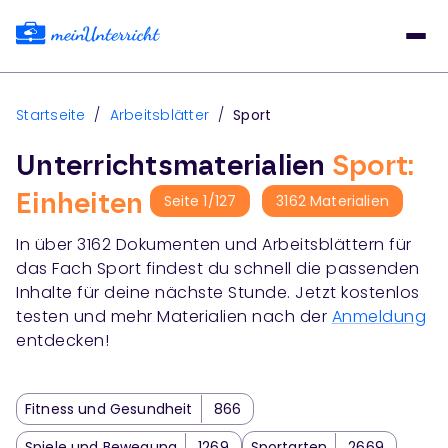
Startseite
/
Arbeitsblätter
/
Sport
Unterrichtsmaterialien
Sport:
Einheiten
Seite
1
/
127
3162
Materialien
In über
3162
Dokumenten und Arbeitsblättern für
das Fach
Sport
findest du schnell die passenden
Inhalte für deine nächste Stunde. Jetzt kostenlos
testen und mehr Materialien nach der
Anmeldung
entdecken!
Fitness und Gesundheit
866
Spiele und Bewegung
1269
Sportarten
2669