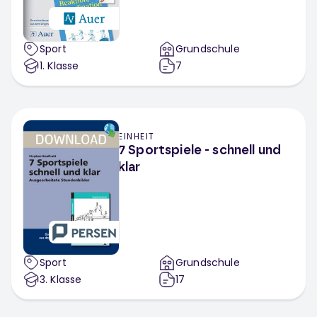
Sport
Grundschule
1
. Klasse
7
EINHEIT
7 Sportspiele - schnell und
klar
Sport
Grundschule
3
. Klasse
17