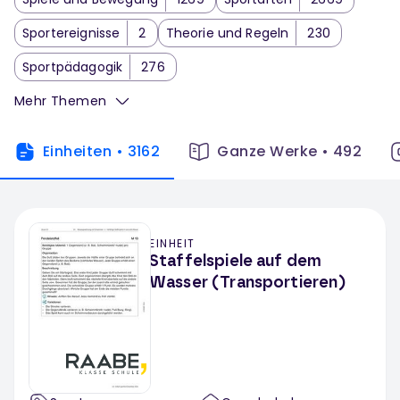
Sportereignisse
2
Theorie und Regeln
230
Sportpädagogik
276
Mehr Themen
Einheiten
•
3162
Ganze Werke
•
492
EINHEIT
Staffelspiele auf dem
Wasser (Transportieren)