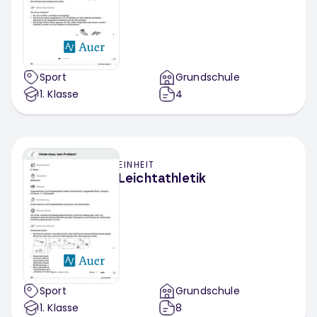
Sport
Grundschule
1
. Klasse
4
EINHEIT
Leichtathletik
Sport
Grundschule
1
. Klasse
8