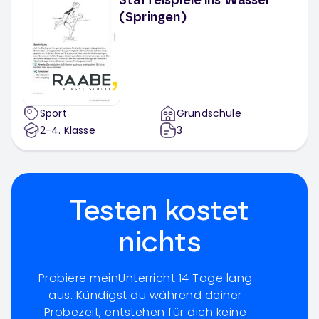
Staffelspiele ins Wasser
(Springen)
Sport
Grundschule
2-4
. Klasse
3
Testen kostet
nichts
Probiere meinUnterricht 14 Tage lang
aus. Kündigst du während deiner
Probezeit, entstehen für dich keine