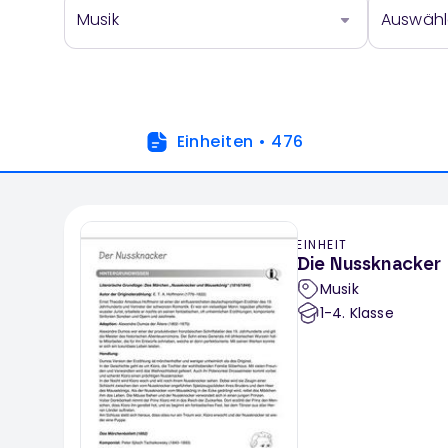
Musik
Auswäh
Einheiten
•
476
EINHEIT
Die Nussknacker
Musik
1-4
. Klasse