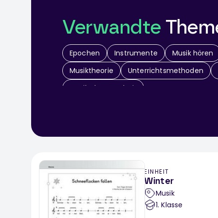
Verwandte
Them
Epochen
Instrumente
Musik hören
Musiktheorie
Unterrichtsmethoden
Musik Klassenarbeit
EINHEIT
Winter
Musik
1
. Klasse