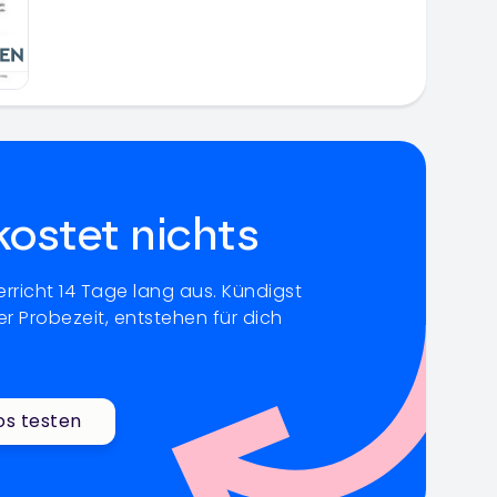
kostet nichts
rricht 14 Tage lang aus. Kündigst
r Probezeit, entstehen für dich
os testen