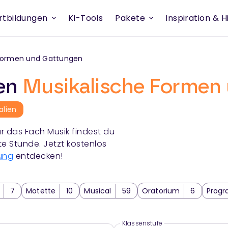
rtbildungen
KI-Tools
Pakete
Inspiration & Hi
 Formen und Gattungen
ien
Musikalische Formen
alien
r das Fach
Musik
findest du
te Stunde. Jetzt kostenlos
ung
entdecken!
7
Motette
10
Musical
59
Oratorium
6
Prog
Klassenstufe