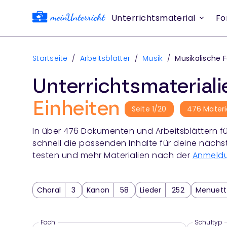
Unterrichtsmaterial
Fo
Startseite
/
Arbeitsblätter
/
Musik
/
Musikalische
Unterrichtsmaterial
Einheiten
Seite
1
/
20
476
Materi
In über
476
Dokumenten und Arbeitsblättern fü
schnell die passenden Inhalte für deine nächs
testen und mehr Materialien nach der
Anmeld
Choral
3
Kanon
58
Lieder
252
Menuett
Suite
7
Tanz und Tanzformen
45
Fach
Schultyp