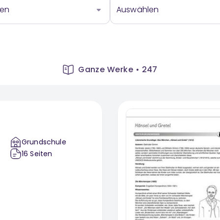
len
Auswählen
Ganze Werke
•
247
Grundschule
16
Seiten