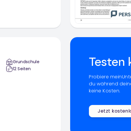
Testen 
Grundschule
12
Seiten
Probiere meinUnte
du während deine
keine Kosten.
Jetzt kostenl