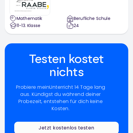
Mathematik
Berufliche Schule
11-13
. Klasse
24
Testen kostet
nichts
Probiere meinUnterricht 14 Tage lang
aus. Kündigst du während deiner
Probezeit, entstehen für dich keine
Kosten.
Jetzt kostenlos testen