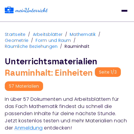
Startseite
/
Arbeitsblätter
/
Mathematik
/
Geometrie
/
Form und Raum
/
Räumliche Beziehungen
/
Rauminhalt
Unterrichtsmaterialien
Rauminhalt: Einheiten
Seite
1
/
3
57
Materialien
In über
57
Dokumenten und Arbeitsblättern für
das Fach
Mathematik
findest du schnell die
passenden Inhalte für deine nächste Stunde.
Jetzt kostenlos testen und mehr Materialien nach
der
Anmeldung
entdecken!