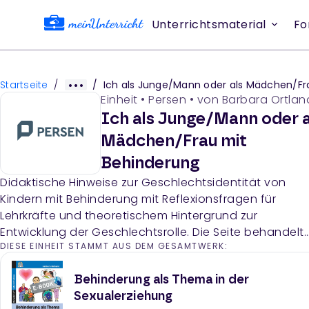
Unterrichtsmaterial
Fo
Startseite
/
/
Ich als Junge/Mann oder als Mädchen/Frau mit Behinder
Einheit
•
Persen
• von
Barbara Ortlan
Ich als Junge/Mann oder a
Mädchen/Frau mit
Behinderung
Didaktische Hinweise zur Geschlechtsidentität von
Kindern mit Behinderung mit Reflexionsfragen für
Lehrkräfte und theoretischem Hintergrund zur
Entwicklung der Geschlechtsrolle. Die Seite behandelt
DIESE EINHEIT STAMMT AUS DEM GESAMTWERK:
biologisches und soziales Geschlecht sowie die
Entwicklung der Geschlechtskonstanz im Kindesalter.
Behinderung als Thema in der
Sexualerziehung