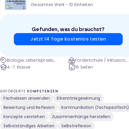
Gesamtes Werk -
10
Einheiten
Gefunden, was du brauchst?
Jetzt 14 Tage kostenlos testen
Biologie, Lebenspraxis,
Förderschule / Inklusion,
Sekundarstufe I, Der Mensch,
Grundschule und weitere
4.-7. Klasse
15 Seiten
Fortpflanzung, Sexualität und
soziale Aspekte
menschlicher Fortpflanzung,
Homo-, Hetero- und
GEFÖRDERTE
KOMPETENZEN
Transsexualität, Liebe,
Fachwissen anwenden
Erkenntnisgewinnung
Sexualität und Partnerschaft,
Geschlecht, typisch Mann,
Bewertung und Reflexion
Kommunikation (fachspezifisch
typisch Frau,
Konzepte verstehen
Zusammenhänge herstellen
Schönheitsideale,
Männerbilder, Frauenbilder,
Selbstständiges Arbeiten
Selbstreflexion