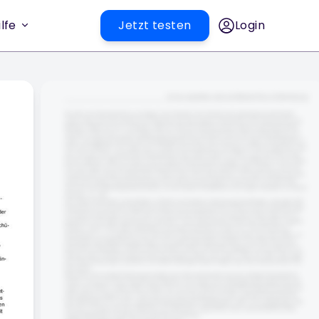
lfe
Jetzt testen
Login