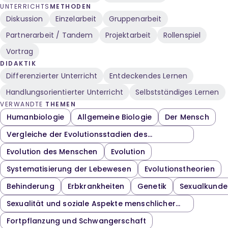
Rollenbilder, Geschlechter-
UNTERRICHTS
METHODEN
Klischees, Männersache,
Diskussion
Einzelarbeit
Gruppenarbeit
Frauensachen, Unterschiede
Frauen und Männer,
Partnerarbeit / Tandem
Projektarbeit
Rollenspiel
Vorbilder, So will ich einmal
Vortrag
werden, Vorbilder mit
Behinderung,
DIDAKTIK
Erwachsenwerden,
Differenzierter Unterricht
Entdeckendes Lernen
gleichgeschlechtliche
Handlungsorientierter Unterricht
Vorbilder, Phil Hubbe, Allison
Selbstständiges Lernen
Lapper, Fredi Saal, Leben mit
VERWANDTE
THEMEN
Behinderung, mit
Humanbiologie
Allgemeine Biologie
Der Mensch
Behinderung angenommen
werden, Diskriminierung,
Vergleiche der Evolutionsstadien des
Partnerschaft mit
Menschen
Evolution des Menschen
Evolution
Behinderung
Systematisierung der Lebewesen
Evolutionstheorien
Behinderung
Erbkrankheiten
Genetik
Sexualkunde
Sexualität und soziale Aspekte menschlicher
Fortpflanzung
Fortpflanzung und Schwangerschaft