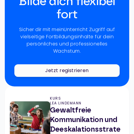
Bilde dich flexibel
fort
Sicher dir mit meinUnterricht Zugriff auf
vielseitige Fortbildungsinhalte für dein
persönliches und professionelles
Wachstum.
Jetzt registrieren
KURS
LEA LINDEMANN
Gewaltfreie
Kommunikation und
Deeskalationsstrate