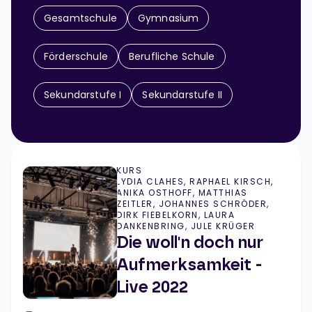
Gesamtschule
Gymnasium
Förderschule
Berufliche Schule
Sekundarstufe I
Sekundarstufe II
KURS
LYDIA CLAHES, RAPHAEL KIRSCH,
ANIKA OSTHOFF, MATTHIAS
ZEITLER, JOHANNES SCHRÖDER,
DIRK FIEBELKORN, LAURA
DANKENBRING, JULE KRÜGER
Die woll'n doch nur
Aufmerksamkeit -
Live 2022