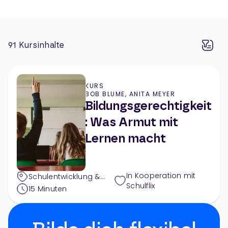
91
Kursinhalte
KURS
BOB BLUME, ANITA MEYER
Bildungsgerechtigkeit
: Was Armut mit
Lernen macht
In Kooperation mit
Schulentwicklung &
Schulflix
Außerunterrichtliches
,
15
Minuten
Pädagogik