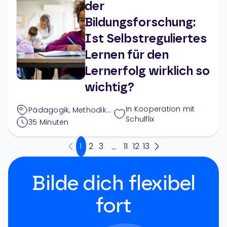
der
Bildungsforschung:
Ist Selbstreguliertes
Lernen für den
Lernerfolg wirklich so
wichtig?
In Kooperation mit
Pädagogik
,
Methodik
Schulflix
& Didaktik
35
Minuten
1
2
3
11
12
13
...
Bilde dich flexibel
fort