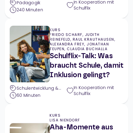
In Kooperation mit
Pädagogik
Schulflix
240
Minuten
KURS
FRIEDO SCHARF, JUDITH
REINEFELD, RAUL KRAUTHAUSEN,
ALEXANDRA FREY, JONATHAN
TEUPEN, CLAUDIA BUCHALLA
Schulflix-Talk: Was
braucht Schule, damit
Inklusion gelingt?
In Kooperation mit
Schulentwicklung &
Schulflix
Außerunterrichtliches
,
60
Minuten
Pädagogik
KURS
LISA NIENDORF
Aha-Momente aus