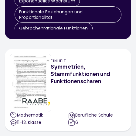
Exponentielles Wachstum
Funktionale Beziehungen und
Proportionalität
Gebrochenrationale Funktionen
Graphen linearer Funktionen
Heronverfahren
Lineare Funktionen
Potenzfunktionen
EINHEIT
Symmetrien,
Quadratische Funktionen
Stammfunktionen und
Funktionenscharen
Wachstumsprozesse
Mathematik
Berufliche Schule
11-13
. Klasse
6