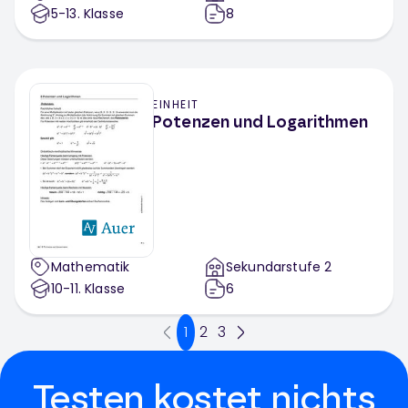
5-13
. Klasse
8
EINHEIT
Potenzen und Logarithmen
Mathematik
Sekundarstufe 2
10-11
. Klasse
6
1
2
3
Testen kostet nichts