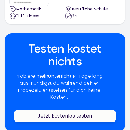
Mathematik
Berufliche Schule
11-13
. Klasse
24
Testen kostet
nichts
Probiere meinUnterricht 14 Tage lang
aus. Kündigst du während deiner
Probezeit, entstehen für dich keine
Kosten.
Jetzt kostenlos testen