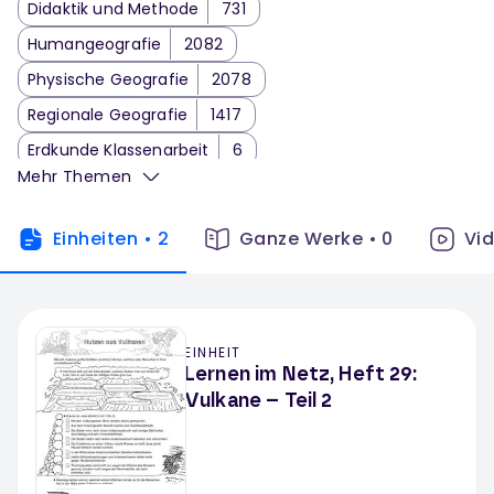
Didaktik und Methode
731
Humangeografie
2082
Physische Geografie
2078
Regionale Geografie
1417
Erdkunde Klassenarbeit
6
Mehr Themen
Einheiten
•
2
Ganze Werke
•
0
Vi
EINHEIT
Lernen im Netz, Heft 29:
Vulkane – Teil 2