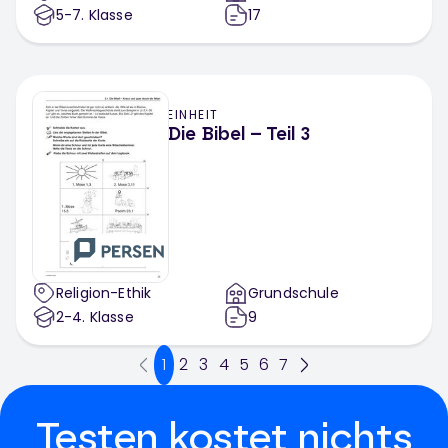
5-7
. Klasse
17
EINHEIT
Die Bibel – Teil 3
Religion-Ethik
Grundschule
2-4
. Klasse
9
1
2
3
4
5
6
7
Testen kostet nichts