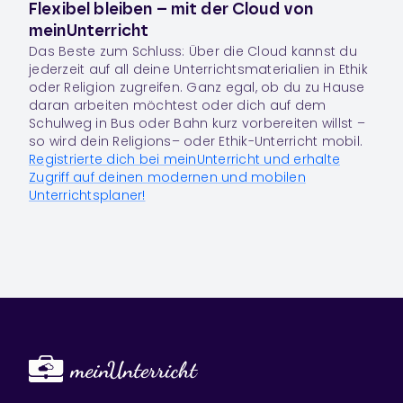
Flexibel bleiben – mit der Cloud von
meinUnterricht
Das Beste zum Schluss: Über die Cloud kannst du
jeder­zeit auf all deine Unter­richts­ma­te­ria­lien in Ethik
oder Religion zugrei­fen. Ganz egal, ob du zu Hause
daran arbei­ten möchtest oder dich auf dem
Schulweg in Bus oder Bahn kurz vorbereiten willst –
so wird dein
Religions
– oder
Ethik-Unter­richt
mobil.
Registrierte dich bei meinUnterricht und erhalte
Zugriff auf deinen moder­nen und mobi­len
Unterrichtsplaner!