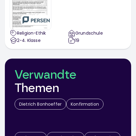
Religion-Ethik
Grundschule
2-4
. Klasse
19
Verwandte
Themen
Dietrich Bonhoeffer
Konfirmation