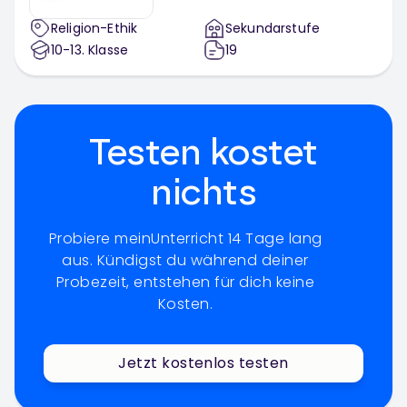
Religion-Ethik
Sekundarstufe
10-13
. Klasse
19
Testen kostet
nichts
Probiere meinUnterricht 14 Tage lang
aus. Kündigst du während deiner
Probezeit, entstehen für dich keine
Kosten.
Jetzt kostenlos testen