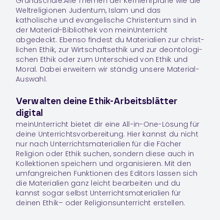
Grundschule.Alle Themen der Kernlehrpläne wie die
Weltreligionen Judentum, Islam und das
katholische und evangelische Christentum sind in
der Material-Bibliothek von meinUnterricht
abgedeckt. Ebenso findest du Materialien zur christ­
li­chen Ethik, zur Wirt­schafts­ethik und zur deon­to­lo­gi­
schen Ethik oder zum Unter­schied von Ethik und
Moral. Dabei erwei­tern wir stän­dig unsere Material-
Auswahl.
Verwalten deine Ethik-Arbeitsblätter
digital
meinUnterricht bie­tet dir eine All-in-One-Lösung für
deine Unter­richts­vor­be­rei­tung. Hier kannst du nicht
nur nach Unter­richts­ma­te­ria­lien für die Fächer
Religion
oder
Ethik
suchen, son­dern diese auch in
Kollektionen spei­chern und orga­ni­sie­ren. Mit den
umfang­rei­chen Funk­tio­nen des Edi­tors lassen sich
die Materialien ganz leicht bear­bei­ten und du
kannst sogar selbst Unter­richts­ma­te­ria­lien für
deinen
Ethik
– oder
Religion
sunterricht erstellen.