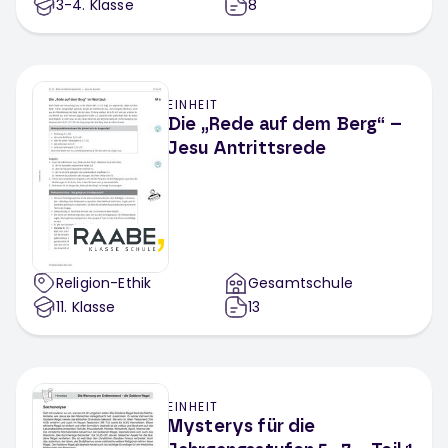
3-4
. Klasse
8
EINHEIT
Die „Rede auf dem Berg“ –
Jesu Antrittsrede
Religion-Ethik
Gesamtschule
11
. Klasse
13
EINHEIT
Mysterys für die