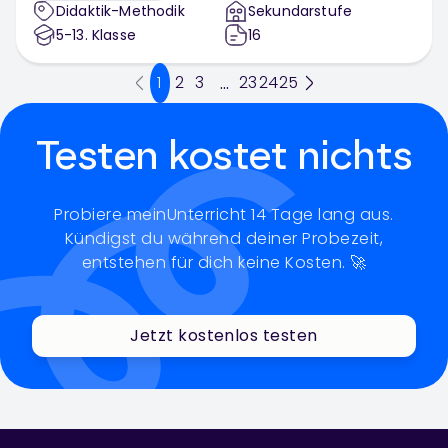
Didaktik-Methodik
Sekundarstufe
5-13
. Klasse
16
1
2
3
23
24
25
...
Testen kostet nichts
Probiere meinUnterricht 14 Tage lang aus.
Kündigst du während deiner Probezeit,
entstehen für dich keine Kosten. 🚀
Jetzt kostenlos testen