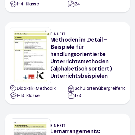
1-4
. Klasse
24
EINHEIT
Methoden im Detail –
Beispiele für
handlungsorientierte
Unterrichtsmethoden
(alphabetisch sortiert)
Unterrichtsbeispielen
Didaktik-Methodik
Schulartenübergreifend
1-13
. Klasse
173
EINHEIT
Lernarrangements: