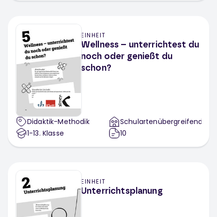
Meister Cody
Adenauer Campus
Arolsen Archives
Brot für die Welt
EINHEIT
Wellness – unterrichtest du
PETAKids
noch oder genießt du
schon?
Didaktik-Methodik
Schulartenübergreifend
1-13
. Klasse
10
EINHEIT
Unterrichtsplanung