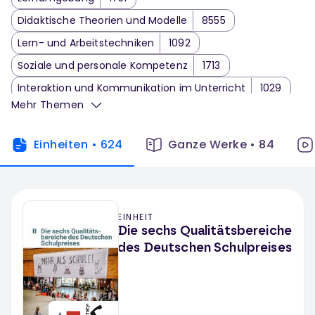
Didaktische Theorien und Modelle
8555
Lern- und Arbeitstechniken
1092
Soziale und personale Kompetenz
1713
Interaktion und Kommunikation im Unterricht
1029
Mehr Themen
Inklusion und Sonderpädagogik
1585
Schulentwicklung und Schulführung
1983
Einheiten
•
624
Ganze Werke
•
84
Schulische Pädagogik
3476
Schulentwicklung
1983
Lehrerausbildung und Professionalisierung
132
EINHEIT
Leistungsbewertung
545
Die sechs Qualitätsbereiche
Forschungsmethoden
318
Digitale Bildung
188
des Deutschen Schulpreises
Grundschulpädagogik
55
Entwicklungspsychologie und Sozialisation
3
Entwicklung
4991
Logisches Denken
95