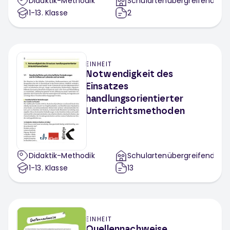
Didaktik-Methodik
Schulartenübergreifend
1-13
. Klasse
2
EINHEIT
Notwendigkeit des
Einsatzes
handlungsorientierter
Unterrichtsmethoden
Didaktik-Methodik
Schulartenübergreifend
1-13
. Klasse
13
EINHEIT
Quellennachweise