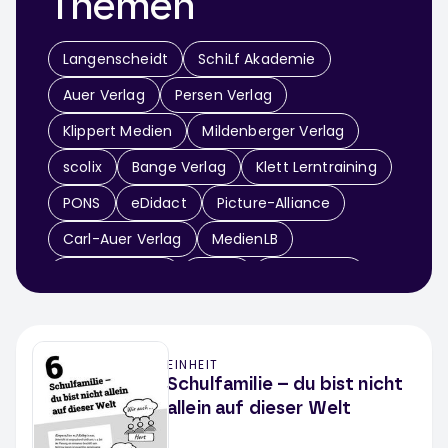
Themen
Langenscheidt
SchiLf Akademie
Auer Verlag
Persen Verlag
Klippert Medien
Mildenberger Verlag
scolix
Bange Verlag
Klett Lerntraining
PONS
eDidact
Picture-Alliance
Carl-Auer Verlag
MedienLB
dpa-infografik
RAABE
Medienblau
UTB
Friedrich Verlag
Klinkhardt
Schulfilme im Netz
Klett MEX
EINHEIT
elk Verlag
Die Sprachzeitung
Schulfamilie – du bist nicht
allein auf dieser Welt
Psychiatrie Verlag
Initiative Klischeefrei