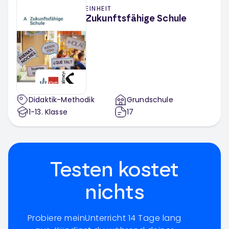
EINHEIT
Zukunftsfähige Schule
Didaktik-Methodik
Grundschule
1-13
. Klasse
17
Testen kostet
nichts
Probiere meinUnterricht 14 Tage lang