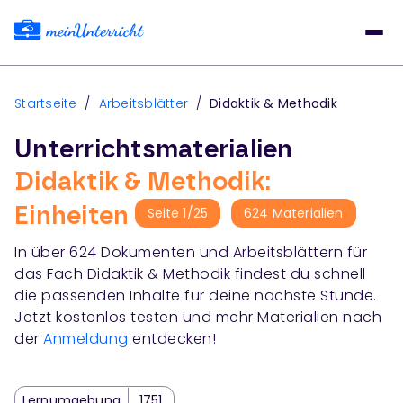
Startseite
/
Arbeitsblätter
/
Didaktik & Methodik
Unterrichtsmaterialien
Didaktik & Methodik:
Einheiten
Seite
1
/
25
624
Materialien
In über
624
Dokumenten und Arbeitsblättern für
das Fach
Didaktik & Methodik
findest du schnell
die passenden Inhalte für deine nächste Stunde.
Jetzt kostenlos testen und mehr Materialien nach
der
Anmeldung
entdecken!
Lernumgebung
1751