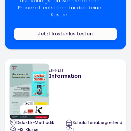
aus. Kündigst du während deiner
Probezeit, entstehen für dich keine
Kosten.
Jetzt kostenlos testen
EINHEIT
Information
Didaktik-Methodik
Schulartenübergreifend
1-13
. Klasse
1