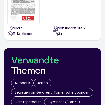
Sport
Sekundarstufe 2
11-13
. Klasse
34
Verwandte
Themen
Akrobatik
Barren
Bewegen an Geräten / Turnerische Übungen
Geräteparcours
Gymnastik/Tanz