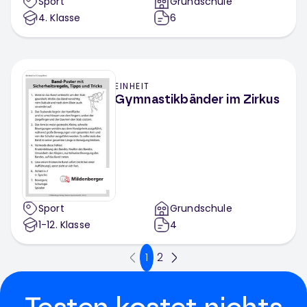
Sport
Grundschule
4
. Klasse
6
EINHEIT
Gymnastikbänder im Zirkus
Sport
Grundschule
1-12
. Klasse
4
1
2