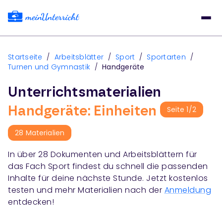
Startseite
/
Arbeitsblätter
/
Sport
/
Sportarten
/
Turnen und Gymnastik
/
Handgeräte
Unterrichtsmaterialien
Handgeräte: Einheiten
Seite
1
/
2
28
Materialien
In über
28
Dokumenten und Arbeitsblättern für
das Fach
Sport
findest du schnell die passenden
Inhalte für deine nächste Stunde. Jetzt kostenlos
testen und mehr Materialien nach der
Anmeldung
entdecken!