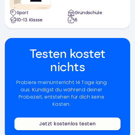
Sport
Grundschule
10-13
. Klasse
6
Testen kostet
nichts
Probiere meinUnterricht 14 Tage lang
aus. Kündigst du während deiner
Probezeit, entstehen für dich keine
Kosten.
Jetzt kostenlos testen