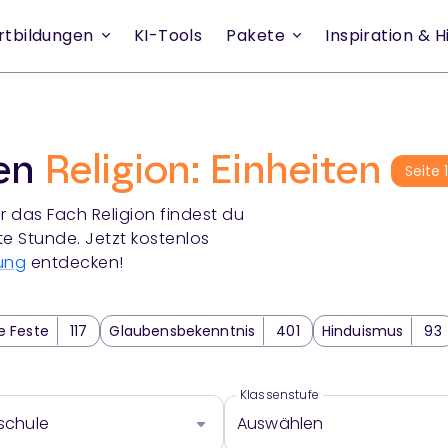
rtbildungen
KI-Tools
Pakete
Inspiration & Hi
ien
Religion: Einheiten
Seite
r das Fach
Religion
findest du
te Stunde. Jetzt kostenlos
ung
entdecken!
se Feste
117
Glaubensbekenntnis
401
Hinduismus
93
Weltreligionen und Gottesvorstellungen
2028
Lebenst
672
Religion Klassenarbeit
4
Klassenstufe
schule
Auswählen