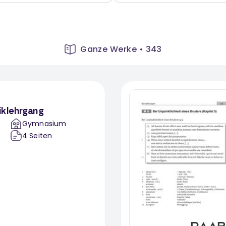
Ganze Werke
•
343
iklehrgang
Gymnasium
4
Seiten