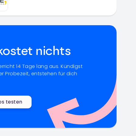
kostet nichts
rricht 14 Tage lang aus. Kündigst
r Probezeit, entstehen für dich
os testen