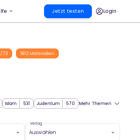
lfe
Jetzt testen
Login
1
/
73
1812
Materialien
Islam
531
Judentum
570
Mehr Themen
hemen
1
Moral
374
Verlag
Auswählen