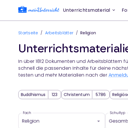
Unterrichtsmaterial
Fo
Startseite
/
Arbeitsblätter
/
Religion
Unterrichtsmaterial
In über
1812
Dokumenten und Arbeitsblättern fü
schnell die passenden Inhalte für deine nächs
testen und mehr Materialien nach der
Anmeld
Buddhismus
123
Christentum
5786
Religiö
Religiöse und gesellschaftliche Gruppierungen
49
Religionspädagogik
869
Theologie
1291
Zeit
Fach
Schultyp
Religion
Gesamt