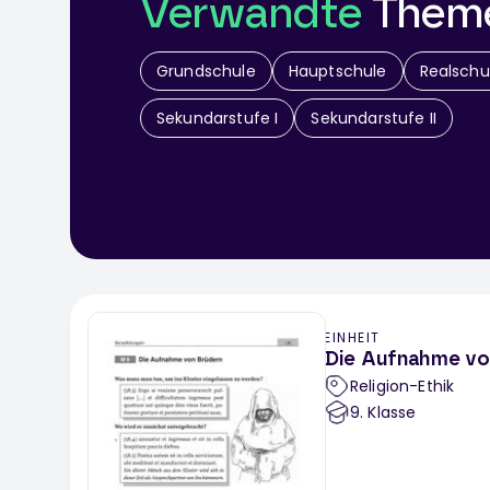
Verwandte
Them
Grundschule
Hauptschule
Realschu
Sekundarstufe I
Sekundarstufe II
EINHEIT
Die Aufnahme vo
Religion-Ethik
9
. Klasse