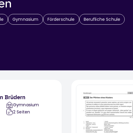
en
le
Gymnasium
Förderschule
Berufliche Schule
n Brüdern
Gymnasium
2
Seiten