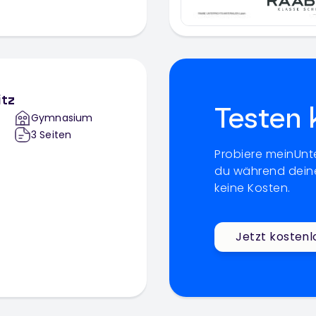
itz
Testen 
Gymnasium
3
Seiten
Probiere meinUnte
du während deine
keine Kosten.
Jetzt kostenl