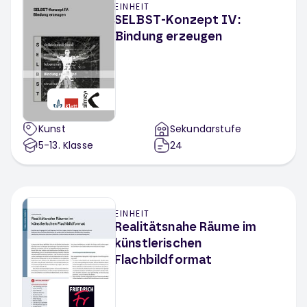
EINHEIT
SELBST-Konzept IV:
Bindung erzeugen
Kunst
Sekundarstufe
5-13
. Klasse
24
EINHEIT
Realitätsnahe Räume im
künstlerischen
Flachbildformat