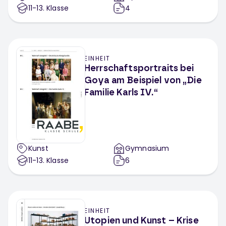
11-13
. Klasse
4
EINHEIT
Herrschaftsportraits bei
Goya am Beispiel von „Die
Familie Karls IV.“
Kunst
Gymnasium
11-13
. Klasse
6
EINHEIT
Utopien und Kunst – Krise