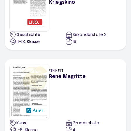
Kriegskino
Geschichte
Sekundarstufe 2
11-13
. Klasse
16
EINHEIT
René Magritte
Kunst
Grundschule
1-6
. Klasse
4