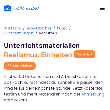
Startseite
/
Arbeitsblätter
/
Kunst
/
Kunstrichtungen
/
Realismus
Unterrichtsmaterialien
Realismus: Einheiten
Seite
1
/
3
66
Materialien
In über
66
Dokumenten und Arbeitsblättern für
das Fach
Kunst
findest du schnell die passenden
Inhalte für deine nächste Stunde. Jetzt kostenlos
testen und mehr Materialien nach der
Anmeldung
entdecken!