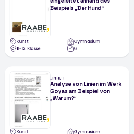
eingeleitet anhand des
Beispiels „Der Hund“
Kunst
Gymnasium
11-13
. Klasse
6
EINHEIT
Analyse von Linien im Werk
Goyas am Beispiel von
„Warum?“
Kunst
Gymnasium