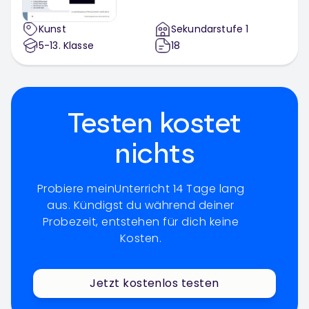
Kunst
Sekundarstufe 1
5-13
. Klasse
18
Testen kostet
nichts
Probiere meinUnterricht 14 Tage lang
aus. Kündigst du während deiner
Probezeit, entstehen für dich keine
Kosten.
Jetzt kostenlos testen