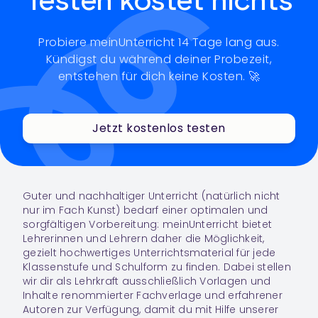
Testen kostet nichts
Probiere meinUnterricht 14 Tage lang aus.
Kündigst du während deiner Probezeit,
entstehen für dich keine Kosten. 🚀
Jetzt kostenlos testen
Guter und nach­hal­ti­ger Unter­richt (natür­lich nicht
nur im Fach
Kunst
) bedarf einer opti­ma­len und
sorg­fäl­ti­gen Vor­be­rei­tung: meinUnterricht bie­tet
Leh­re­rin­nen und Leh­rern daher die Mög­lich­keit,
gezielt hoch­wer­ti­ges Unter­richts­ma­te­rial für jede
Klas­sen­stufe und Schul­form zu fin­den. Dabei stel­len
wir dir als Lehrkraft aus­schließ­lich Vor­la­gen und
Inhalte renom­mier­ter Fach­ver­lage und erfah­re­ner
Auto­ren zur Ver­fü­gung, damit du mit Hilfe unserer