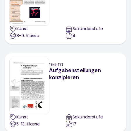
Kunst
Sekundarstufe
8-9
. Klasse
4
EINHEIT
Aufgabenstellungen
konzipieren
Kunst
Sekundarstufe
5-13
. Klasse
17