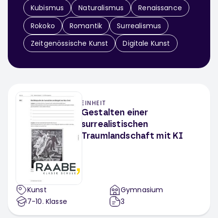
Kubismus
Naturalismus
Renaissance
Rokoko
Romantik
Surrealismus
Zeitgenössische Kunst
Digitale Kunst
EINHEIT
Gestalten einer
surrealistischen
Traumlandschaft mit KI
Kunst
Gymnasium
7-10
. Klasse
3