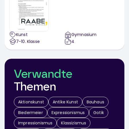
Kunst
Gymnasium
7-10
. Klasse
4
Verwandte
Themen
Aktionskunst
Antike Kunst
Bauhaus
Biedermeier
Expressionismus
Gotik
Impressionismus
Klassizismus