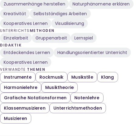
Zusammenhänge herstellen
Naturphänomene erklären
Instrumenten,
Holzblasinstrumente,
Kreativität
Selbstständiges Arbeiten
Blechblasinstrumente,
Kooperatives Lernen
Streichinstrumente,
Visualisierung
Schlaginstrumente,
UNTERRICHTS
METHODEN
Zupfinstrumente,
Einzelarbeit
Gruppenarbeit
Lernspiel
Tasteninstrumente,
DIDAKTIK
Gitterrätsel mit
Entdeckendes Lernen
Handlungsorientierter Unterricht
Instrumenten,
Instrumentensudoku,
Kooperatives Lernen
Musizieren mit grafischer
VERWANDTE
THEMEN
Notation, Klangquadrate
Instrumente
Rockmusik
Musikstile
Klang
musizieren
Harmonielehre
Musiktheorie
Grafische Notationsformen
Notenlehre
Klassenmusizieren
Unterrichtsmethoden
Musizieren