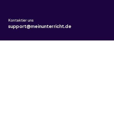
Kontaktier uns
support@meinunterricht.de
Schulfächer
Arbeitslehre
Biologie
Chemie
Deutsch
Deutsch als Zweitsprache
Didaktik & Methodik
Englisch
Erdkunde
Französisch