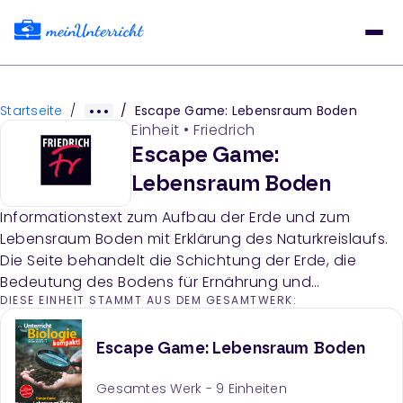
Startseite
/
/
Escape Game: Lebensraum Boden
Einheit
•
Friedrich
Escape Game:
Lebensraum Boden
Informationstext zum Aufbau der Erde und zum
Lebensraum Boden mit Erklärung des Naturkreislaufs.
Die Seite behandelt die Schichtung der Erde, die
Bedeutung des Bodens für Ernährung und
DIESE EINHEIT STAMMT AUS DEM GESAMTWERK:
Wasserschutz sowie die Rolle von Bodenorganismen
bei der Humusbildung und dem Nährstoffkreislauf.
Escape Game: Lebensraum Boden
Gesamtes Werk -
9
Einheiten