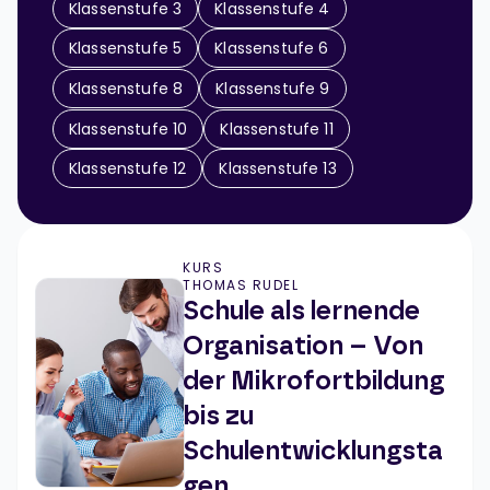
Klassenstufe 3
Klassenstufe 4
Klassenstufe 5
Klassenstufe 6
Klassenstufe 8
Klassenstufe 9
Klassenstufe 10
Klassenstufe 11
Klassenstufe 12
Klassenstufe 13
KURS
THOMAS RUDEL
Schule als lernende
Organisation – Von
der Mikrofortbildung
bis zu
Schulentwicklungsta
gen