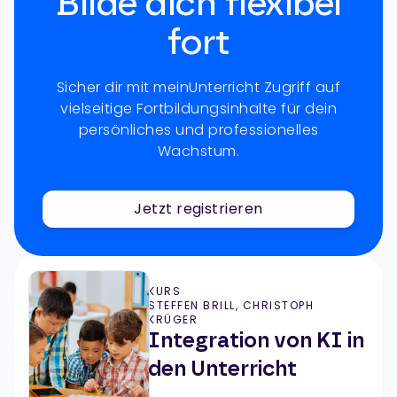
Bilde dich flexibel
fort
Sicher dir mit meinUnterricht Zugriff auf
vielseitige Fortbildungsinhalte für dein
persönliches und professionelles
Wachstum.
Jetzt registrieren
KURS
STEFFEN BRILL, CHRISTOPH
KRÜGER
Integration von KI in
den Unterricht