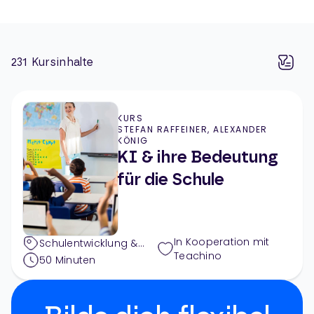
231
Kursinhalte
KURS
STEFAN RAFFEINER, ALEXANDER
KÖNIG
KI & ihre Bedeutung
für die Schule
In Kooperation mit
Schulentwicklung &
Teachino
Außerunterrichtliches
,
50
Minuten
Digitales