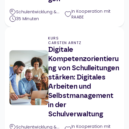
In Kooperation mit
Schulentwicklung &
RAABE
Außerunterrichtliches
,
35
Minuten
Digitales
KURS
CARSTEN ARNTZ
Digitale
Kompetenzorientieru
ng von Schulleitungen
stärken: Digitales
Arbeiten und
Selbstmanagement
in der
Schulverwaltung
In Kooperation mit
Schulentwicklung &