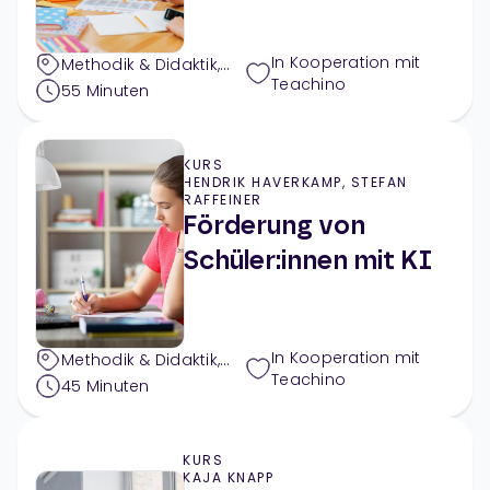
In Kooperation mit
Methodik & Didaktik
,
Teachino
Digitales
55
Minuten
KURS
HENDRIK HAVERKAMP, STEFAN
RAFFEINER
Förderung von
Schüler:innen mit KI
In Kooperation mit
Methodik & Didaktik
,
Teachino
Pädagogik
,
Digitales
45
Minuten
KURS
KAJA KNAPP