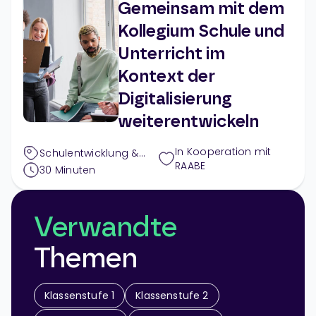
Gemeinsam mit dem
Kollegium Schule und
Unterricht im
Kontext der
Digitalisierung
weiterentwickeln
In Kooperation mit
Schulentwicklung &
RAABE
Außerunterrichtliches
,
30
Minuten
Digitales
Verwandte
Themen
Klassenstufe 1
Klassenstufe 2