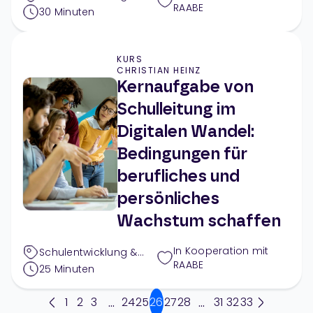
RAABE
Außerunterrichtliches
,
30
Minuten
Digitales
KURS
CHRISTIAN HEINZ
Kernaufgabe von
Schulleitung im
Digitalen Wandel:
Bedingungen für
berufliches und
persönliches
Wachstum schaffen
In Kooperation mit
Schulentwicklung &
RAABE
Außerunterrichtliches
,
25
Minuten
Digitales
1
2
3
24
25
26
27
28
31
32
33
...
...