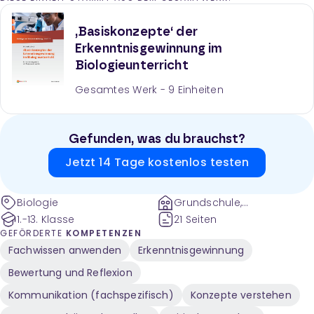
Methoden und Ansätze kombiniert. Eine Abbildung
visualisiert die unterschiedlichen Wege zu neuen
Erkenntnissen.
‚Basiskonzepte‘ der
Erkenntnisgewinnung im
Biologieunterricht
Gesamtes Werk -
9
Einheiten
Gefunden, was du brauchst?
Jetzt 14 Tage kostenlos testen
Biologie
Grundschule,
Sekundarstufe
1.-13. Klasse
21 Seiten
GEFÖRDERTE
KOMPETENZEN
Fachwissen anwenden
Erkenntnisgewinnung
Bewertung und Reflexion
Kommunikation (fachspezifisch)
Konzepte verstehen