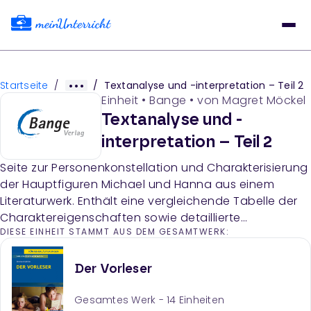
Startseite
/
/
Textanalyse und -interpretation – Teil 2
Einheit
•
Bange
• von
Magret Möckel
Textanalyse und -
interpretation – Teil 2
Seite zur Personenkonstellation und Charakterisierung
der Hauptfiguren Michael und Hanna aus einem
Literaturwerk. Enthält eine vergleichende Tabelle der
Charaktereigenschaften sowie detaillierte
DIESE EINHEIT STAMMT AUS DEM GESAMTWERK:
Informationen zu Michaels Familienverhältnissen,
schulischen Leistungen und Pubertätsentwicklung.
Der Vorleser
Gesamtes Werk -
14
Einheiten