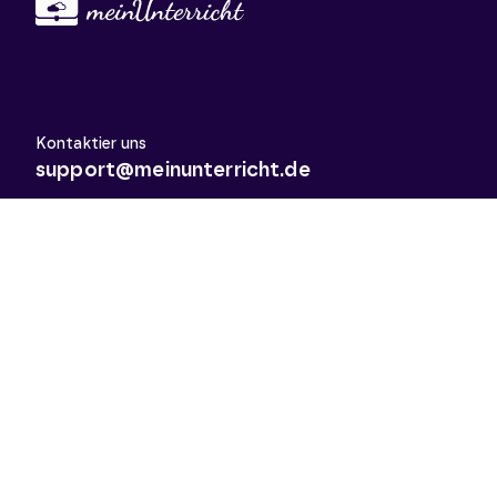
Kontaktier uns
support@meinunterricht.de
Schulfächer
Arbeitslehre
Biologie
Chemie
Deutsch
Deutsch als Zweitsprache
Didaktik & Methodik
Englisch