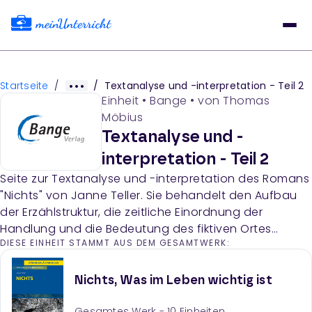
Startseite
/
/
Textanalyse und -interpretation - Teil 2
Einheit
•
Bange
• von
Thomas
Möbius
Textanalyse und -
interpretation - Teil 2
Seite zur Textanalyse und -interpretation des Romans
"Nichts" von Janne Teller. Sie behandelt den Aufbau
der Erzählstruktur, die zeitliche Einordnung der
Handlung und die Bedeutung des fiktiven Ortes
DIESE EINHEIT STAMMT AUS DEM GESAMTWERK:
Tæring, sowie die narrative Handlungsstruktur nach
klassischem Dramenmodell.
Nichts, Was im Leben wichtig ist
Gesamtes Werk -
10
Einheiten