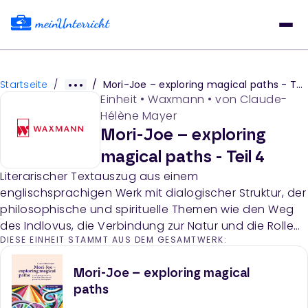
Startseite
/
/
Mori-Joe – exploring magical paths - Teil 4
Einheit
•
Waxmann
• von
Claude-
Hélène Mayer
Mori-Joe – exploring
magical paths - Teil 4
Literarischer Textauszug aus einem
englischsprachigen Werk mit dialogischer Struktur, der
philosophische und spirituelle Themen wie den Weg
des Indlovus, die Verbindung zur Natur und die Rolle
DIESE EINHEIT STAMMT AUS DEM GESAMTWERK:
von Elefanten als spirituelle Vermittler behandelt.
Mori-Joe – exploring magical
paths