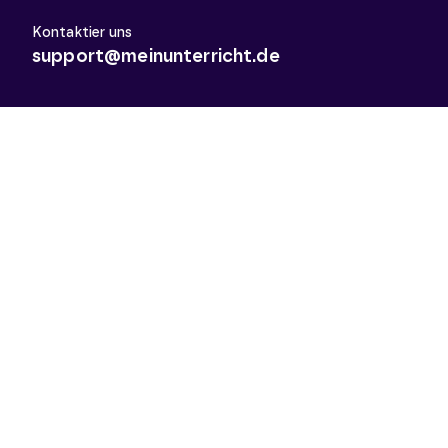
Kontaktier uns
support@meinunterricht.de
Schulfächer
Arbeitslehre
Biologie
Chemie
Deutsch
Deutsch als Zweitsprache
Didaktik & Methodik
Englisch
Erdkunde
Französisch
Geschichte
Informatik