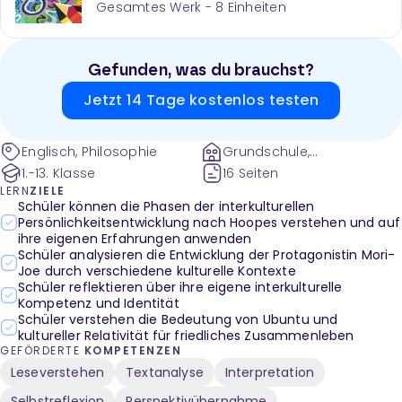
Gesamtes Werk -
8
Einheiten
Gefunden, was du brauchst?
Jetzt 14 Tage kostenlos testen
Englisch, Philosophie
Grundschule,
Sekundarstufe
1.-13. Klasse
16 Seiten
LERN
ZIELE
Schüler können die Phasen der interkulturellen
Persönlichkeitsentwicklung nach Hoopes verstehen und auf
ihre eigenen Erfahrungen anwenden
Schüler analysieren die Entwicklung der Protagonistin Mori-
Joe durch verschiedene kulturelle Kontexte
Schüler reflektieren über ihre eigene interkulturelle
Kompetenz und Identität
Schüler verstehen die Bedeutung von Ubuntu und
kultureller Relativität für friedliches Zusammenleben
GEFÖRDERTE
KOMPETENZEN
Leseverstehen
Textanalyse
Interpretation
Selbstreflexion
Perspektivübernahme