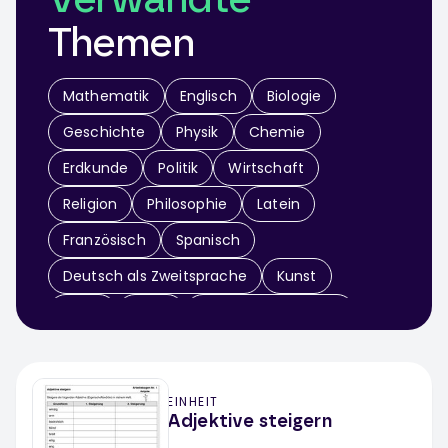
Verwandte
Themen
Mathematik
Englisch
Biologie
Geschichte
Physik
Chemie
Erdkunde
Politik
Wirtschaft
Religion
Philosophie
Latein
Französisch
Spanisch
Deutsch als Zweitsprache
Kunst
Musik
Sport
Didaktik & Methodik
Arbeitslehre
Informatik
Sachunterricht
EINHEIT
Werken / Textiles Gestalten
Theater
Adjektive steigern