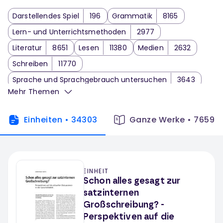
Darstellendes Spiel
196
Grammatik
8165
Lern- und Unterrichtsmethoden
2977
Literatur
8651
Lesen
11380
Medien
2632
Schreiben
11770
Sprache und Sprachgebrauch untersuchen
3643
Mehr Themen
Sprechen und Zuhören
2861
Themenbezogenes Arbeiten
1916
Einheiten
•
34303
Ganze Werke
•
7659
Wortschatzarbeit
1263
Deutsch Klassenarbeit
66
EINHEIT
Schon alles gesagt zur
satzinternen
Großschreibung? -
Perspektiven auf die