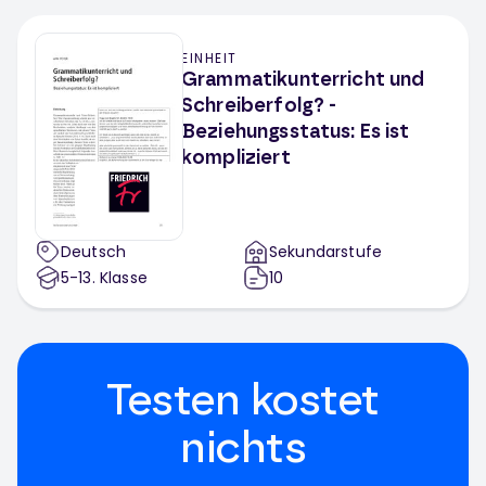
EINHEIT
Grammatikunterricht und
Schreiberfolg? -
Beziehungsstatus: Es ist
kompliziert
Deutsch
Sekundarstufe
5-13
. Klasse
10
Testen kostet
nichts