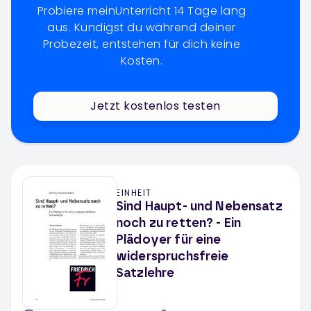
Probiere meinUnterricht 14 Tage lang
aus. Kündigst du während deiner
Probezeit, entstehen für dich keine
Kosten.
Jetzt kostenlos testen
EINHEIT
Sind Haupt- und Nebensatz
noch zu retten? - Ein
Plädoyer für eine
widerspruchsfreie
Satzlehre