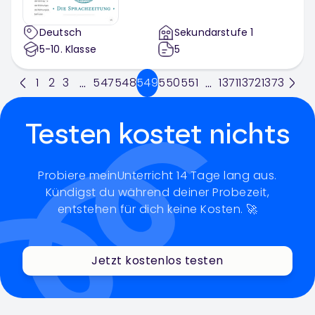
Deutsch
Sekundarstufe 1
5-10
. Klasse
5
1
2
3
547
548
549
550
551
1371
1372
1373
...
...
Testen kostet nichts
Probiere meinUnterricht 14 Tage lang aus.
Kündigst du während deiner Probezeit,
entstehen für dich keine Kosten. 🚀
Jetzt kostenlos testen