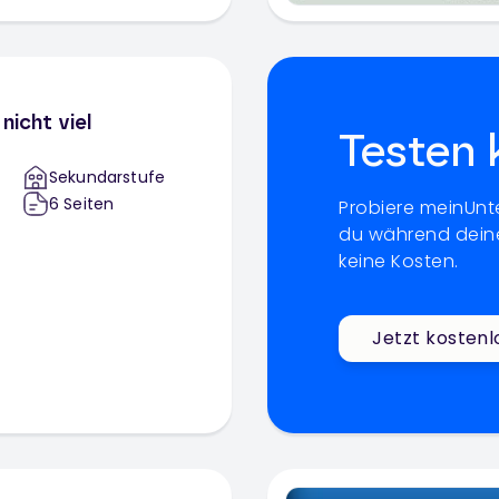
 nicht viel
Testen 
Sekundarstufe
6
Seiten
Probiere meinUnte
du während deine
keine Kosten.
Jetzt kostenl