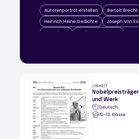
Autorenporträt erstellen
Bertolt Brecht
Heinrich Heine Gedichte
Joseph von Ei
Uwe Timm
Wolfgang Borchert
EINHEIT
Nobelpreisträger 
und Werk
Deutsch
10-13
. Klasse