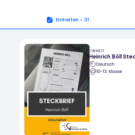
Einheiten
•
31
EINHEIT
Heinrich Böll Ste
Deutsch
10-13
. Klasse