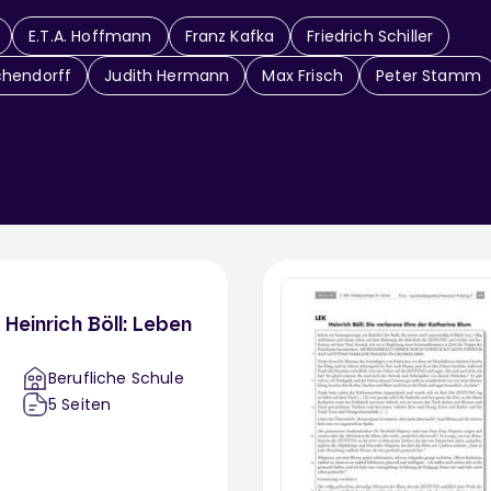
E.T.A. Hoffmann
Franz Kafka
Friedrich Schiller
chendorff
Judith Hermann
Max Frisch
Peter Stamm
Heinrich Böll: Leben
Berufliche Schule
5
Seiten