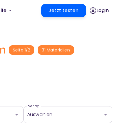
lfe
Jetzt testen
Login
en
Seite
1
/
2
31
Materialien
Verlag
Auswählen