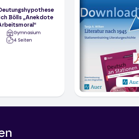
r Deutungshypothese
ich Bölls „Anekdote
Arbeitsmoral“
Gymnasium
4
Seiten
en