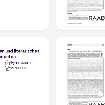
en und literarisches
umenten
Gymnasium
29
Seiten