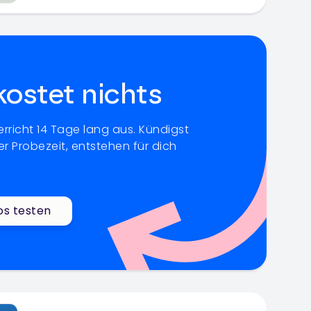
kostet nichts
rricht 14 Tage lang aus. Kündigst
r Probezeit, entstehen für dich
os testen