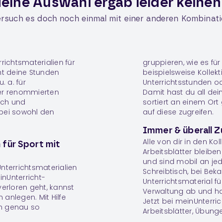
eine Auswahl ergab leider keinen
rsuch es doch noch einmal mit einer anderen Kombinat
richtsmaterialien für
gruppieren, wie es für
ht deine Stunden
beispielsweise Kollek
. a. für
Unterrichtsstunden od
er renommierten
Damit hast du all dei
ich und
sortiert an einem Ort
bei sowohl den
auf diese zugreifen.
Immer & überall Z
Alle von dir in den K
 für Sport mit
Arbeitsblätter bleibe
und sind mobil an j
nterrichtsmaterialien
Schreibtisch, bei Bek
inUnterricht-
Unterrichtsmaterial fü
 verloren geht, kannst
Verwaltung ab und ha
n
anlegen. Mit Hilfe
Jetzt bei meinUnterric
en genau so
Arbeitsblätter, Übung