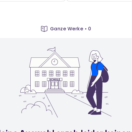
Ganze Werke
•
0