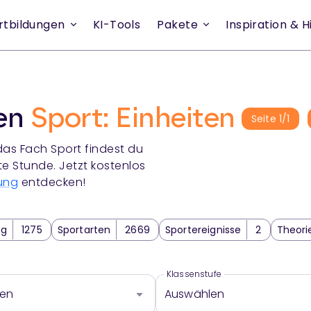
rtbildungen
KI-Tools
Pakete
Inspiration & Hi
ien
Sport: Einheiten
Seite
1
/
1
das Fach
Sport
findest du
te Stunde. Jetzt kostenlos
ung
entdecken!
ng
1275
Sportarten
2669
Sportereignisse
2
Theori
Klassenstufe
len
Auswählen