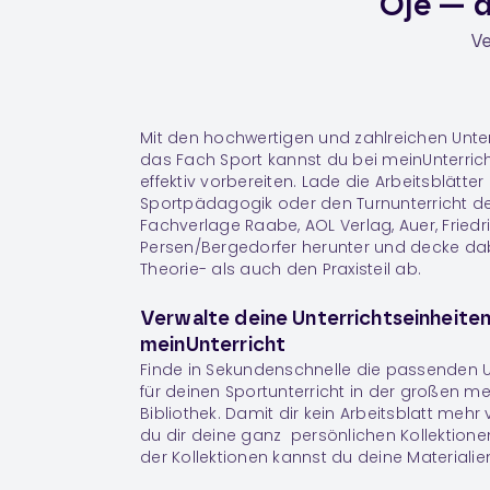
Oje — d
Ve
Mit den hochwertigen und zahlreichen Unter
das Fach
Sport
kannst du bei meinUnterric
effektiv vorbereiten. Lade die Arbeitsblätter u
Sportpädagogik oder den Turnunterricht d
Fachverlage Raabe, AOL Verlag, Auer, Friedr
Persen/Bergedorfer herunter und decke da
Theorie- als auch den Praxisteil ab.
Verwalte deine Unterrichtseinheiten
meinUnterricht
Finde in Sekundenschnelle die passenden U
für deinen Sportunterricht in der großen me
Bibliothek. Damit dir kein Arbeitsblatt mehr
du dir deine ganz persönlichen
Kollektione
der Kollektionen kannst du deine Materiali