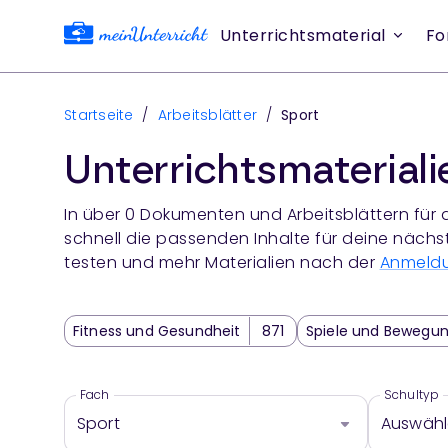
Unterrichtsmaterial
Fo
Startseite
/
Arbeitsblätter
/
Sport
Unterrichtsmaterial
In über
0
Dokumenten und Arbeitsblättern für 
schnell die passenden Inhalte für deine nächs
testen und mehr Materialien nach der
Anmeld
Fitness und Gesundheit
871
Spiele und Bewegu
Sportpädagogik
276
Fach
Schultyp
Sport
Auswäh