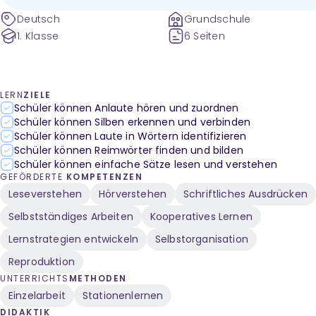
Deutsch
Grundschule
1. Klasse
6 Seiten
LERN
ZIELE
Schüler können Anlaute hören und zuordnen
Schüler können Silben erkennen und verbinden
Schüler können Laute in Wörtern identifizieren
Schüler können Reimwörter finden und bilden
Schüler können einfache Sätze lesen und verstehen
GEFÖRDERTE
KOMPETENZEN
Leseverstehen
Hörverstehen
Schriftliches Ausdrücken
Selbstständiges Arbeiten
Kooperatives Lernen
Lernstrategien entwickeln
Selbstorganisation
Reproduktion
UNTERRICHTS
METHODEN
Einzelarbeit
Stationenlernen
DIDAKTIK