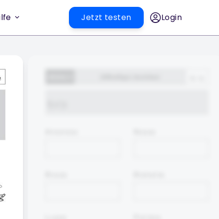
lfe
Jetzt testen
Login