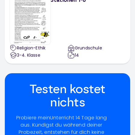
Stationen 1-6
Religion-Ethik
Grundschule
3-4
. Klasse
14
Testen kostet
nichts
Probiere meinUnterricht 14 Tage lang
aus. Kündigst du während deiner
Probezeit, entstehen für dich keine