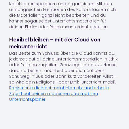
Kollektionen spei­chern und orga­ni­sie­ren. Mit den
umfang­rei­chen Funk­tio­nen des Edi­tors lassen sich
die Materialien ganz leicht bear­bei­ten und du
kannst sogar selbst Unter­richts­ma­te­ria­lien für
deinen
Ethik
– oder
Religion
sunterricht erstellen.
Flexibel bleiben – mit der Cloud von
meinUnterricht
Das Beste zum Schluss: Über die Cloud kannst du
jeder­zeit auf all deine Unter­richts­ma­te­ria­lien in Ethik
oder Religion zugrei­fen. Ganz egal, ob du zu Hause
daran arbei­ten möchtest oder dich auf dem
Schulweg in Bus oder Bahn kurz vorbereiten willst –
so wird dein
Religions
– oder
Ethik-Unter­richt
mobil.
Registrierte dich bei meinUnterricht und erhalte
Zugriff auf deinen moder­nen und mobi­len
Unterrichtsplaner!