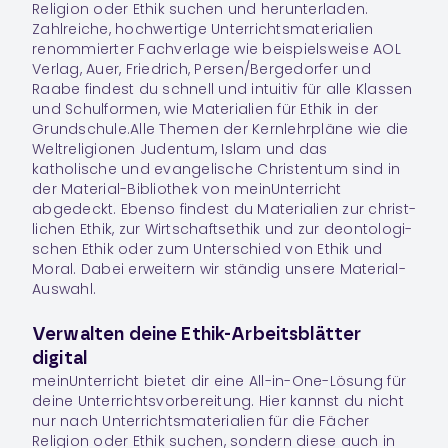
Religion oder Ethik suchen und herunterladen.
Zahlreiche, hochwertige Unterrichtsmaterialien
renommierter Fachverlage wie beispielsweise AOL
Verlag, Auer, Friedrich, Persen/Bergedorfer und
Raabe findest du schnell und intuitiv für alle Klassen
und Schulformen, wie Materialien für Ethik in der
Grundschule.Alle Themen der Kernlehrpläne wie die
Weltreligionen Judentum, Islam und das
katholische und evangelische Christentum sind in
der Material-Bibliothek von meinUnterricht
abgedeckt. Ebenso findest du Materialien zur christ­
li­chen Ethik, zur Wirt­schafts­ethik und zur deon­to­lo­gi­
schen Ethik oder zum Unter­schied von Ethik und
Moral. Dabei erwei­tern wir stän­dig unsere Material-
Auswahl.
Verwalten deine Ethik-Arbeitsblätter
digital
meinUnterricht bie­tet dir eine All-in-One-Lösung für
deine Unter­richts­vor­be­rei­tung. Hier kannst du nicht
nur nach Unter­richts­ma­te­ria­lien für die Fächer
Religion
oder
Ethik
suchen, son­dern diese auch in