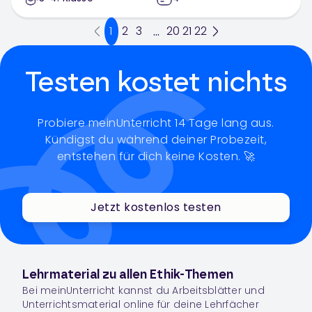
1
2
3
20
21
22
...
Testen kostet nichts
Probiere meinUnterricht 14 Tage lang aus.
Kündigst du während deiner Probezeit,
entstehen für dich keine Kosten. 🚀
Jetzt kostenlos testen
Lehrmaterial zu allen Ethik-Themen
Bei meinUnterricht kannst du Arbeitsblätter und
Unterrichtsmaterial online für deine Lehrfächer