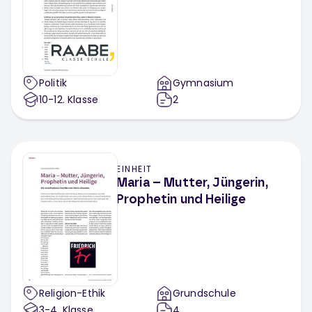
Politik
Gymnasium
10-12
. Klasse
2
EINHEIT
Maria – Mutter, Jüngerin,
Prophetin und Heilige
Religion-Ethik
Grundschule
3-4
. Klasse
4