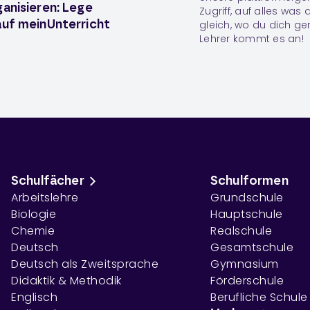
ganisieren: Lege
Zugriff, auf alles was
gleich, wo du dich ge
auf meinUnterricht
Lehrer kommt es an!
Schulfächer
Schulformen
Arbeitslehre
Grundschule
Biologie
Hauptschule
Chemie
Realschule
Deutsch
Gesamtschule
Deutsch als Zweitsprache
Gymnasium
Didaktik & Methodik
Förderschule
Englisch
Berufliche Schule