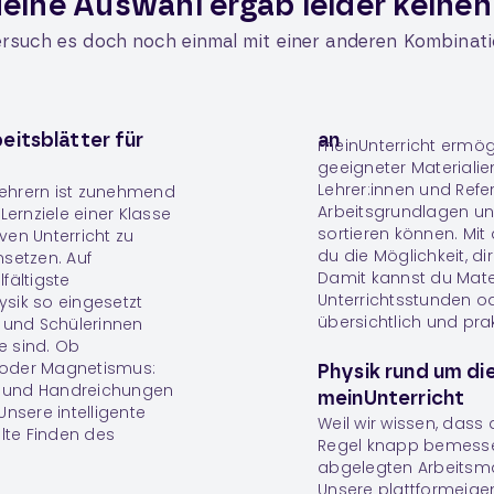
eine Auswahl ergab leider keinen
rsuch es doch noch einmal mit einer anderen Kombinat
eitsblätter für
an
meinUnterricht ermögl
geeigneter Materialien
Lehrer:innen und Refer
Lehrern ist zunehmend
Arbeitsgrundlagen und
ernziele einer Klasse
sortieren können. Mit
en Unterricht zu
du die Möglichkeit, d
msetzen. Auf
Damit kannst du Mater
fältigste
Unterrichtsstunden o
ysik
so eingesetzt
übersichtlich und pra
 und Schülerinnen
e sind. Ob
re oder Magnetismus:
Physik rund um di
en und Handreichungen
meinUnterricht
Unsere intelligente
Weil wir wissen, dass 
lte Finden des
Regel knapp bemessen
abgelegten Arbeitsmat
Unsere plattformeige