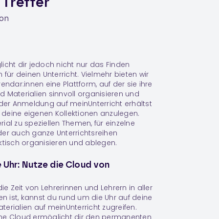
 Treffer
ion
icht dir jedoch nicht nur das Finden
 für deinen Unterricht. Vielmehr bieten wir
endar:innen eine Plattform, auf der sie ihre
 Materialien sinnvoll organisieren und
 der Anmeldung auf meinUnterricht erhältst
ir deine eigenen
Kollektionen
anzulegen.
ial zu speziellen Themen, für einzelne
der auch ganze Unterrichtsreihen
ktisch organisieren und ablegen.
e Uhr: Nutze die Cloud von
die Zeit von Lehrerinnen und Lehrern in aller
 ist, kannst du rund um die Uhr auf deine
erialien auf meinUnterricht zugreifen.
ne Cloud ermöglicht dir den permanenten