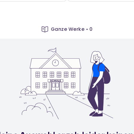
Ganze Werke
•
0