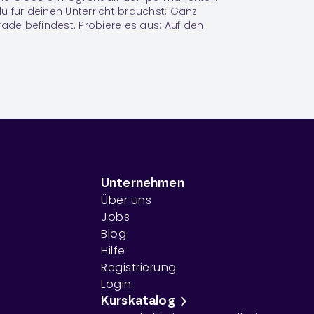
 du für deinen Unterricht brauchst: Ganz
rade befindest. Probiere es aus: Auf den
Unternehmen
Über uns
Jobs
Blog
Hilfe
Registrierung
Login
Kurskatalog