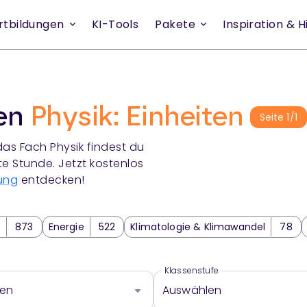
rtbildungen
KI-Tools
Pakete
Inspiration & Hi
ien
Physik: Einheiten
Seite
1
/
1
das Fach
Physik
findest du
te Stunde. Jetzt kostenlos
ung
entdecken!
t
873
Energie
522
Klimatologie & Klimawandel
78
8
Schwingungslehre
279
Thermodynamik
552
Elek
Klassenstufe
len
Auswählen