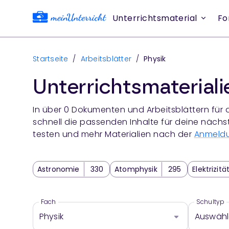
Unterrichtsmaterial
Fo
Startseite
/
Arbeitsblätter
/
Physik
Unterrichtsmaterial
In über
0
Dokumenten und Arbeitsblättern für 
schnell die passenden Inhalte für deine nächs
testen und mehr Materialien nach der
Anmeld
Astronomie
330
Atomphysik
295
Elektrizitä
Physikalische Grundlagen
21
Quantenphysik
9
Physikdidaktik
20
Physik Klassenarbeit
5
Fach
Schultyp
Physik
Auswäh