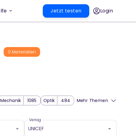
lfe
Jetzt testen
Login
0
Materialien
Mechanik
1085
Optik
484
Mehr Themen
trizität und Magnetismus
20
Verlag
UNICEF